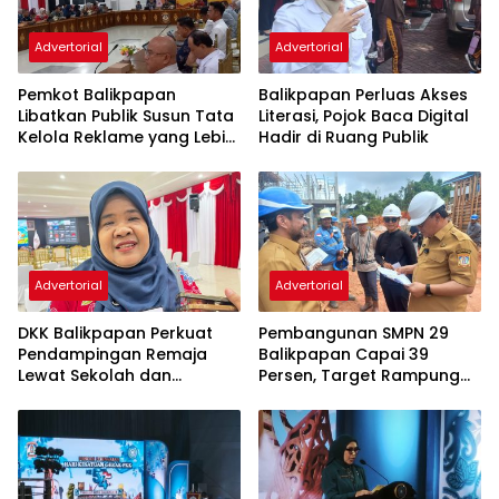
Advertorial
Advertorial
Pemkot Balikpapan
Balikpapan Perluas Akses
Libatkan Publik Susun Tata
Literasi, Pojok Baca Digital
Kelola Reklame yang Lebih
Hadir di Ruang Publik
Tertib dan Modern
Advertorial
Advertorial
DKK Balikpapan Perkuat
Pembangunan SMPN 29
Pendampingan Remaja
Balikpapan Capai 39
Lewat Sekolah dan
Persen, Target Rampung
Puskesmas
November 2026