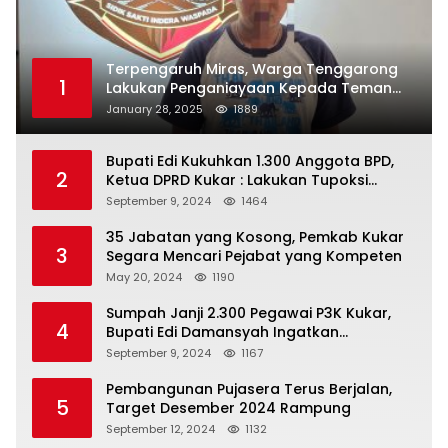
Terpengaruh Miras, Warga Tenggarong
1
Lakukan Penganiayaan Kepada Teman
Sendiri
January 28, 2025
1889
Bupati Edi Kukuhkan 1.300 Anggota BPD,
2
Ketua DPRD Kukar : Lakukan Tupoksi
Dengan Baik Untuk Wujudkan
September 9, 2024
1464
Pembangunan Secara Merata
35 Jabatan yang Kosong, Pemkab Kukar
3
Segara Mencari Pejabat yang Kompeten
May 20, 2024
1190
Sumpah Janji 2.300 Pegawai P3K Kukar,
4
Bupati Edi Damansyah Ingatkan
Tanggung Jawab Baru
September 9, 2024
1167
Pembangunan Pujasera Terus Berjalan,
5
Target Desember 2024 Rampung
September 12, 2024
1132