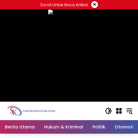
Skip
×
Scroll Untuk Baca Artikel
to
content
Berita Utama
Hukum & Kriminal
Politik
Otomotif