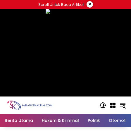
Skip
×
Scroll Untuk Baca Artikel
to
content
Berita Utama
Hukum & Kriminal
Politik
Otomotif