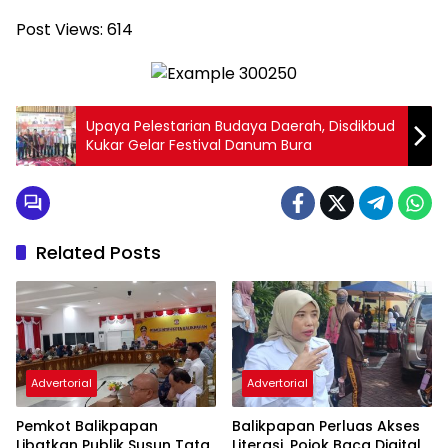
Post Views:
614
Upaya Pelestarian Budaya Daerah, Disdikbud
Kukar Gelar Festival Danum Bura
Related Posts
Advertorial
Advertorial
Pemkot Balikpapan
Balikpapan Perluas Akses
Libatkan Publik Susun Tata
Literasi, Pojok Baca Digital