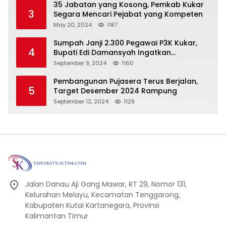
35 Jabatan yang Kosong, Pemkab Kukar
3
Segara Mencari Pejabat yang Kompeten
May 20, 2024
1187
Sumpah Janji 2.300 Pegawai P3K Kukar,
4
Bupati Edi Damansyah Ingatkan
Tanggung Jawab Baru
September 9, 2024
1160
Pembangunan Pujasera Terus Berjalan,
5
Target Desember 2024 Rampung
September 12, 2024
1129
Jalan Danau Aji Gang Mawar, RT 29, Nomor 131,
Kelurahan Melayu, Kecamatan Tenggarong,
Kabupaten Kutai Kartanegara, Provinsi
Kalimantan Timur