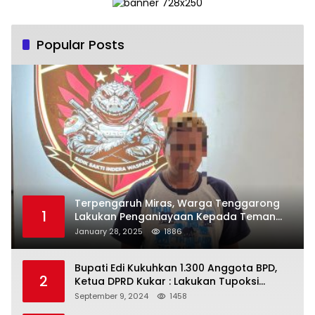
Popular Posts
Terpengaruh Miras, Warga Tenggarong
1
Lakukan Penganiayaan Kepada Teman
Sendiri
January 28, 2025
1886
Bupati Edi Kukuhkan 1.300 Anggota BPD,
2
Ketua DPRD Kukar : Lakukan Tupoksi
Dengan Baik Untuk Wujudkan
September 9, 2024
1458
Pembangunan Secara Merata