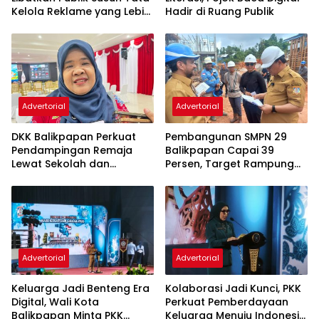
Kelola Reklame yang Lebih
Hadir di Ruang Publik
Tertib dan Modern
Advertorial
Advertorial
DKK Balikpapan Perkuat
Pembangunan SMPN 29
Pendampingan Remaja
Balikpapan Capai 39
Lewat Sekolah dan
Persen, Target Rampung
Puskesmas
November 2026
Advertorial
Advertorial
Keluarga Jadi Benteng Era
Kolaborasi Jadi Kunci, PKK
Digital, Wali Kota
Perkuat Pemberdayaan
Balikpapan Minta PKK
Keluarga Menuju Indonesia