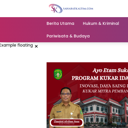
Skip
to
content
Berita Utama
Hukum & Kriminal
Pariwisata & Budaya
×