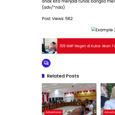
anak kita menjadi tunas bangsa men
(adv/*nda)
Post Views:
582
109 SMP Negeri di Kukar Akan T
Related Posts
Advertorial
Adverto