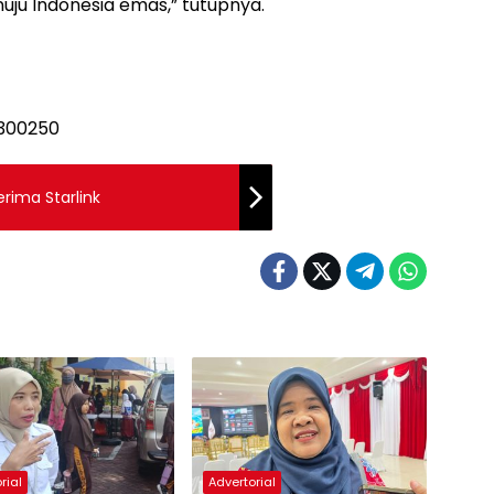
uju Indonesia emas,” tutupnya.
erima Starlink
rial
Advertorial