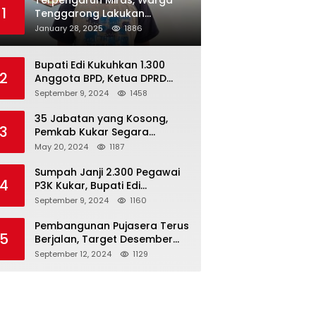
Terpengaruh Miras, Warga
1
Tenggarong Lakukan
Penganiayaan Kepada
January 28, 2025
1886
Teman Sendiri
Bupati Edi Kukuhkan 1.300
2
Anggota BPD, Ketua DPRD
Kukar : Lakukan Tupoksi
September 9, 2024
1458
Dengan Baik Untuk Wujudkan
Pembangunan Secara Merata
35 Jabatan yang Kosong,
3
Pemkab Kukar Segara
Mencari Pejabat yang
May 20, 2024
1187
Kompeten
Sumpah Janji 2.300 Pegawai
4
P3K Kukar, Bupati Edi
Damansyah Ingatkan
September 9, 2024
1160
Tanggung Jawab Baru
Pembangunan Pujasera Terus
5
Berjalan, Target Desember
2024 Rampung
September 12, 2024
1129