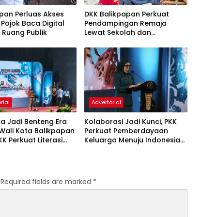
pan Perluas Akses
DKK Balikpapan Perkuat
, Pojok Baca Digital
Pendampingan Remaja
i Ruang Publik
Lewat Sekolah dan
Puskesmas
rial
Advertorial
a Jadi Benteng Era
Kolaborasi Jadi Kunci, PKK
, Wali Kota Balikpapan
Perkuat Pemberdayaan
KK Perkuat Literasi
Keluarga Menuju Indonesia
rakter Generasi Muda
Emas 2045
Required fields are marked
*