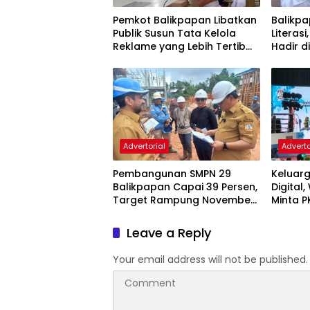
Pemkot Balikpapan Libatkan
Balikpa
Publik Susun Tata Kelola
Literasi
Reklame yang Lebih Tertib
Hadir d
dan Modern
Advertorial
Adverto
Pembangunan SMPN 29
Keluarg
Balikpapan Capai 39 Persen,
Digital
Target Rampung November
Minta P
2026
dan Ka
Leave a Reply
Your email address will not be published.