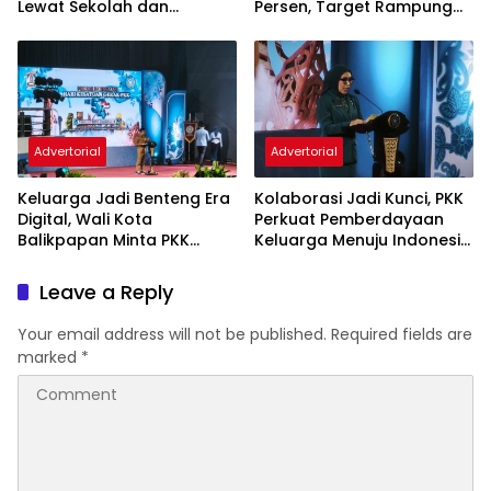
Lewat Sekolah dan
Persen, Target Rampung
Puskesmas
November 2026
Advertorial
Advertorial
Keluarga Jadi Benteng Era
Kolaborasi Jadi Kunci, PKK
Digital, Wali Kota
Perkuat Pemberdayaan
Balikpapan Minta PKK
Keluarga Menuju Indonesia
Perkuat Literasi dan
Emas 2045
Karakter Generasi Muda
Leave a Reply
Your email address will not be published.
Required fields are
marked
*