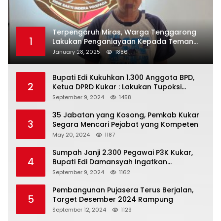
Terpengaruh Miras, Warga Tenggarong
1
Lakukan Penganiayaan Kepada Teman
Sendiri
January 28, 2025
1886
Bupati Edi Kukuhkan 1.300 Anggota BPD,
2
Ketua DPRD Kukar : Lakukan Tupoksi
Dengan Baik Untuk Wujudkan
September 9, 2024
1458
Pembangunan Secara Merata
35 Jabatan yang Kosong, Pemkab Kukar
3
Segara Mencari Pejabat yang Kompeten
May 20, 2024
1187
Sumpah Janji 2.300 Pegawai P3K Kukar,
4
Bupati Edi Damansyah Ingatkan
Tanggung Jawab Baru
September 9, 2024
1162
Pembangunan Pujasera Terus Berjalan,
5
Target Desember 2024 Rampung
September 12, 2024
1129