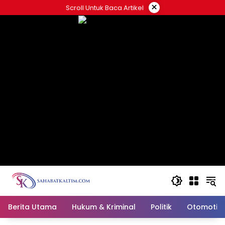
Skip
×
Scroll Untuk Baca Artikel
to
content
Berita Utama
Hukum & Kriminal
Politik
Otomotif