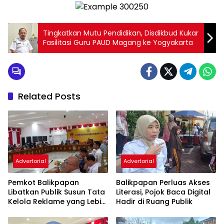
Tingkatkan Mutu Pendidikan, Disdikbud Kukar
Fasilitasi Guru PAUD Magang ke Yogyakarta
Related Posts
Advertorial
Advertorial
Pemkot Balikpapan
Balikpapan Perluas Akses
Libatkan Publik Susun Tata
Literasi, Pojok Baca Digital
Kelola Reklame yang Lebih
Hadir di Ruang Publik
Tertib dan Modern