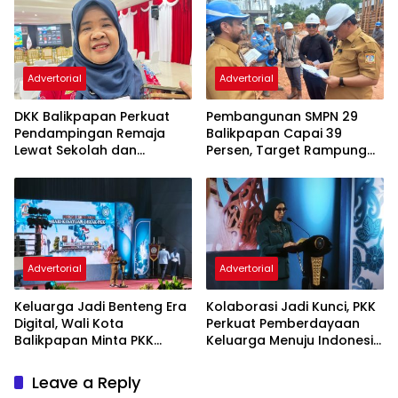
Advertorial
Advertorial
DKK Balikpapan Perkuat
Pembangunan SMPN 29
Pendampingan Remaja
Balikpapan Capai 39
Lewat Sekolah dan
Persen, Target Rampung
Puskesmas
November 2026
Advertorial
Advertorial
Keluarga Jadi Benteng Era
Kolaborasi Jadi Kunci, PKK
Digital, Wali Kota
Perkuat Pemberdayaan
Balikpapan Minta PKK
Keluarga Menuju Indonesia
Perkuat Literasi dan
Emas 2045
Karakter Generasi Muda
Leave a Reply