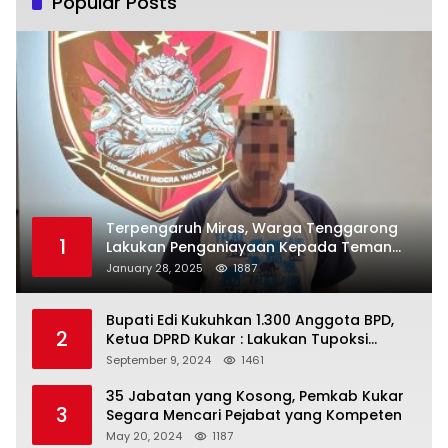
Popular Posts
Terpengaruh Miras, Warga Tenggarong
1
Lakukan Penganiayaan Kepada Teman
Sendiri
January 28, 2025
1887
Bupati Edi Kukuhkan 1.300 Anggota BPD,
2
Ketua DPRD Kukar : Lakukan Tupoksi
Dengan Baik Untuk Wujudkan
September 9, 2024
1461
Pembangunan Secara Merata
35 Jabatan yang Kosong, Pemkab Kukar
3
Segara Mencari Pejabat yang Kompeten
May 20, 2024
1187