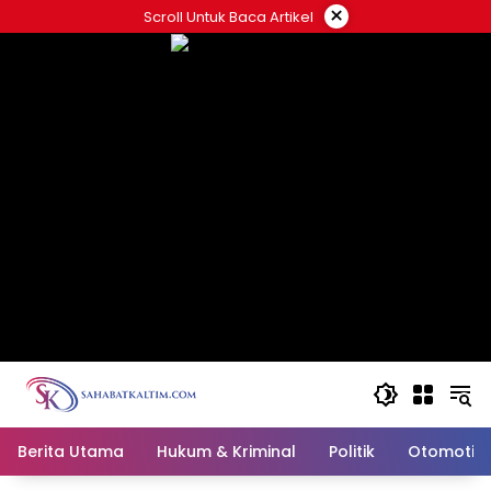
Skip
×
Scroll Untuk Baca Artikel
to
content
Berita Utama
Hukum & Kriminal
Politik
Otomotif