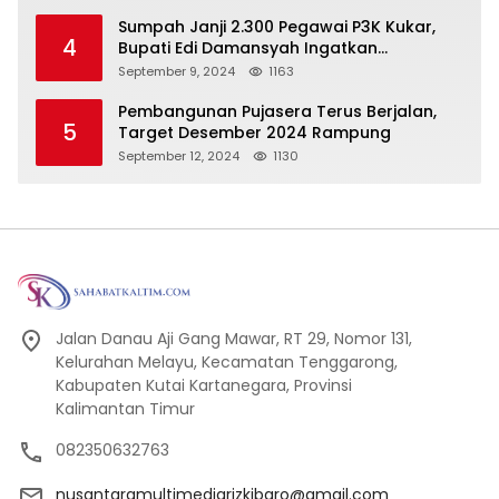
Sumpah Janji 2.300 Pegawai P3K Kukar,
4
Bupati Edi Damansyah Ingatkan
Tanggung Jawab Baru
September 9, 2024
1163
Pembangunan Pujasera Terus Berjalan,
5
Target Desember 2024 Rampung
September 12, 2024
1130
Jalan Danau Aji Gang Mawar, RT 29, Nomor 131,
Kelurahan Melayu, Kecamatan Tenggarong,
Kabupaten Kutai Kartanegara, Provinsi
Kalimantan Timur
082350632763
nusantaramultimediarizkibaro@gmail.com