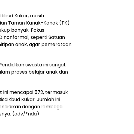
dikbud Kukar, masih
ian Taman Kanak-Kanak (TK)
ukup banyak. Fokus
nonformal, seperti Satuan
nitipan anak, agar pemerataan
ndidikan swasta ini sangat
lam proses belajar anak dan
t ini mencapai 572, termasuk
sdikbud Kukar. Jumlah ini
pendidikan dengan lembaga
snya. (adv/*nda)