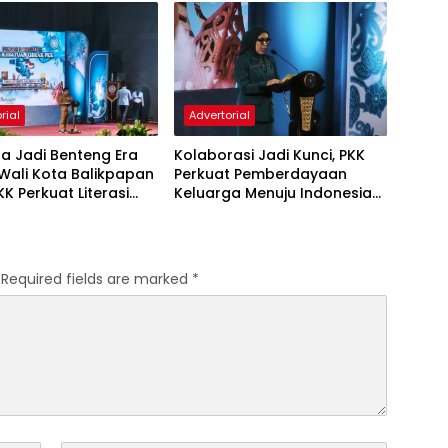
rial
Advertorial
a Jadi Benteng Era
Kolaborasi Jadi Kunci, PKK
, Wali Kota Balikpapan
Perkuat Pemberdayaan
KK Perkuat Literasi
Keluarga Menuju Indonesia
rakter Generasi Muda
Emas 2045
Required fields are marked
*