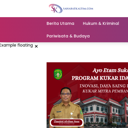
Skip
to
content
Berita Utama
Hukum & Kriminal
Pariwisata & Budaya
×