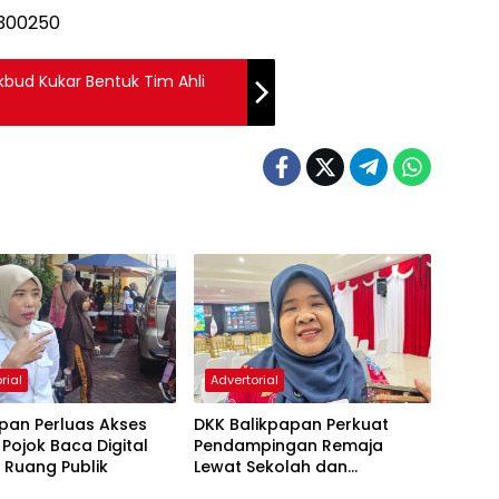
kbud Kukar Bentuk Tim Ahli
rial
Advertorial
pan Perluas Akses
DKK Balikpapan Perkuat
, Pojok Baca Digital
Pendampingan Remaja
i Ruang Publik
Lewat Sekolah dan
Puskesmas