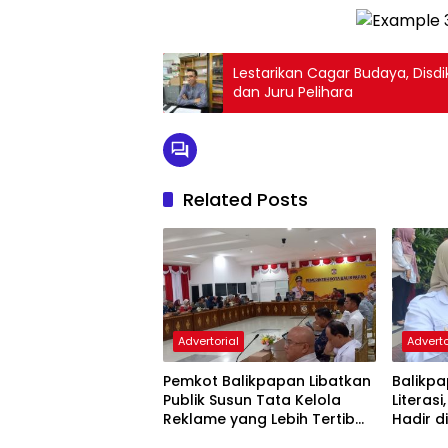
Lestarikan Cagar Budaya, Disdi
dan Juru Pelihara
Related Posts
Advertorial
Adverto
Pemkot Balikpapan Libatkan
Balikpa
Publik Susun Tata Kelola
Literasi
Reklame yang Lebih Tertib
Hadir d
dan Modern