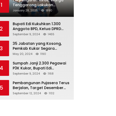
Terpengaruh Miras, Warga
1
Tenggarong Lakukan
Penganiayaan Kepada
January 28, 2025
1890
Teman Sendiri
Bupati Edi Kukuhkan 1.300
2
Anggota BPD, Ketua DPRD
Kukar : Lakukan Tupoksi
September 9, 2024
1465
Dengan Baik Untuk Wujudkan
Pembangunan Secara Merata
35 Jabatan yang Kosong,
3
Pemkab Kukar Segara
Mencari Pejabat yang
May 20, 2024
1190
Kompeten
Sumpah Janji 2.300 Pegawai
4
P3K Kukar, Bupati Edi
Damansyah Ingatkan
September 9, 2024
1168
Tanggung Jawab Baru
Pembangunan Pujasera Terus
5
Berjalan, Target Desember
2024 Rampung
September 12, 2024
1132