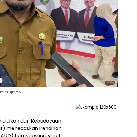
ar, Pujianto
endidikan dan Kebudayaan
ar) menegaskan Pendirian
AUD) harus sesuai syarat.