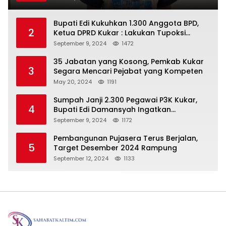
Bupati Edi Kukuhkan 1.300 Anggota BPD,
2
Ketua DPRD Kukar : Lakukan Tupoksi
Dengan Baik Untuk Wujudkan
September 9, 2024
1472
Pembangunan Secara Merata
35 Jabatan yang Kosong, Pemkab Kukar
3
Segara Mencari Pejabat yang Kompeten
May 20, 2024
1191
Sumpah Janji 2.300 Pegawai P3K Kukar,
4
Bupati Edi Damansyah Ingatkan
Tanggung Jawab Baru
September 9, 2024
1172
Pembangunan Pujasera Terus Berjalan,
5
Target Desember 2024 Rampung
September 12, 2024
1133