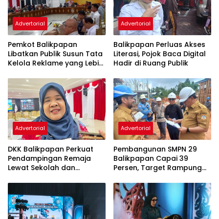
Advertorial
Advertorial
Pemkot Balikpapan
Balikpapan Perluas Akses
Libatkan Publik Susun Tata
Literasi, Pojok Baca Digital
Kelola Reklame yang Lebih
Hadir di Ruang Publik
Tertib dan Modern
Advertorial
Advertorial
DKK Balikpapan Perkuat
Pembangunan SMPN 29
Pendampingan Remaja
Balikpapan Capai 39
Lewat Sekolah dan
Persen, Target Rampung
Puskesmas
November 2026