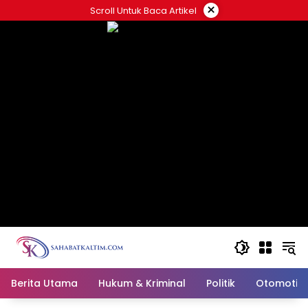
Skip
×
Scroll Untuk Baca Artikel
to
content
Berita Utama
Hukum & Kriminal
Politik
Otomotif