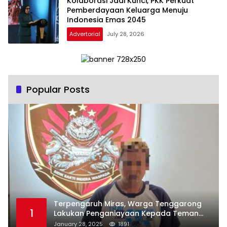
Kolaborasi Jadi Kunci, PKK Perkuat
Pemberdayaan Keluarga Menuju
Indonesia Emas 2045
Advertorial
July 28, 2026
Popular Posts
Terpengaruh Miras, Warga Tenggarong
1
Lakukan Penganiayaan Kepada Teman
Sendiri
January 28, 2025
1891