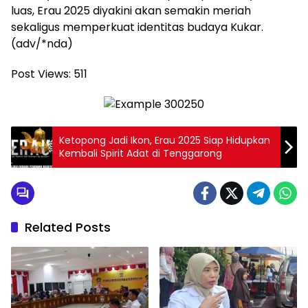
luas, Erau 2025 diyakini akan semakin meriah
sekaligus memperkuat identitas budaya Kukar.
(adv/*nda)
Post Views:
511
Ketopong Jadi Ikon, Erau 2025 Siap Hidupkan
Kembali Spirit Adat di Tenggarong
Related Posts