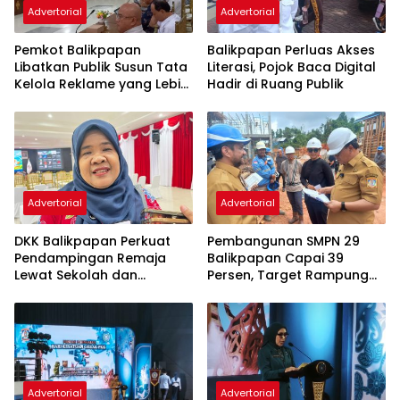
Advertorial
Advertorial
Pemkot Balikpapan
Balikpapan Perluas Akses
Libatkan Publik Susun Tata
Literasi, Pojok Baca Digital
Kelola Reklame yang Lebih
Hadir di Ruang Publik
Tertib dan Modern
Advertorial
Advertorial
DKK Balikpapan Perkuat
Pembangunan SMPN 29
Pendampingan Remaja
Balikpapan Capai 39
Lewat Sekolah dan
Persen, Target Rampung
Puskesmas
November 2026
Advertorial
Advertorial