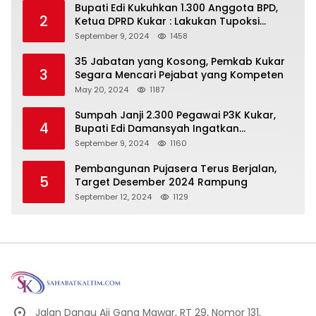
Bupati Edi Kukuhkan 1.300 Anggota BPD,
2
Ketua DPRD Kukar : Lakukan Tupoksi
Dengan Baik Untuk Wujudkan
September 9, 2024
1458
Pembangunan Secara Merata
35 Jabatan yang Kosong, Pemkab Kukar
3
Segara Mencari Pejabat yang Kompeten
May 20, 2024
1187
Sumpah Janji 2.300 Pegawai P3K Kukar,
4
Bupati Edi Damansyah Ingatkan
Tanggung Jawab Baru
September 9, 2024
1160
Pembangunan Pujasera Terus Berjalan,
5
Target Desember 2024 Rampung
September 12, 2024
1129
Jalan Danau Aji Gang Mawar, RT 29, Nomor 131,