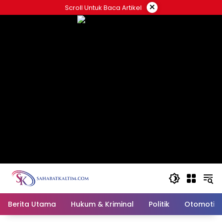
Skip
×
Scroll Untuk Baca Artikel
to
content
Berita Utama
Hukum & Kriminal
Politik
Otomotif