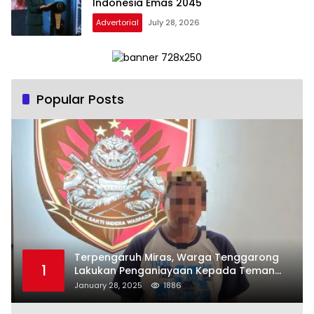
Indonesia Emas 2045
Advertorial
July 28, 2026
Popular Posts
Terpengaruh Miras, Warga Tenggarong
1
Lakukan Penganiayaan Kepada Teman
Sendiri
January 28, 2025
1886