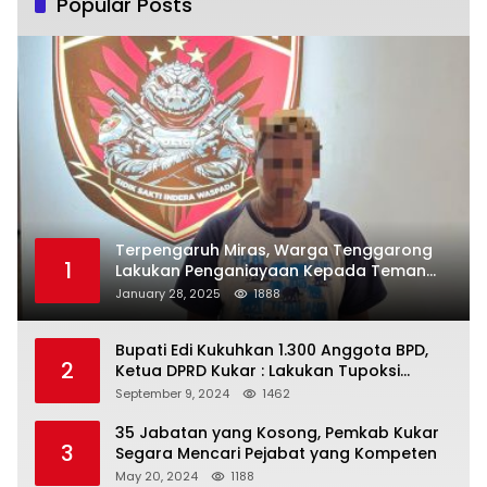
Popular Posts
Terpengaruh Miras, Warga Tenggarong
1
Lakukan Penganiayaan Kepada Teman
Sendiri
January 28, 2025
1888
Bupati Edi Kukuhkan 1.300 Anggota BPD,
2
Ketua DPRD Kukar : Lakukan Tupoksi
Dengan Baik Untuk Wujudkan
September 9, 2024
1462
Pembangunan Secara Merata
35 Jabatan yang Kosong, Pemkab Kukar
3
Segara Mencari Pejabat yang Kompeten
May 20, 2024
1188