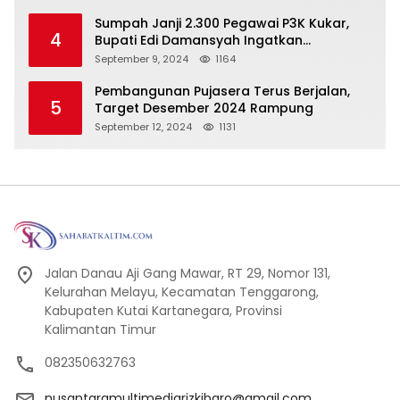
Sumpah Janji 2.300 Pegawai P3K Kukar,
4
Bupati Edi Damansyah Ingatkan
Tanggung Jawab Baru
September 9, 2024
1164
Pembangunan Pujasera Terus Berjalan,
5
Target Desember 2024 Rampung
September 12, 2024
1131
Jalan Danau Aji Gang Mawar, RT 29, Nomor 131,
Kelurahan Melayu, Kecamatan Tenggarong,
Kabupaten Kutai Kartanegara, Provinsi
Kalimantan Timur
082350632763
nusantaramultimediarizkibaro@gmail.com