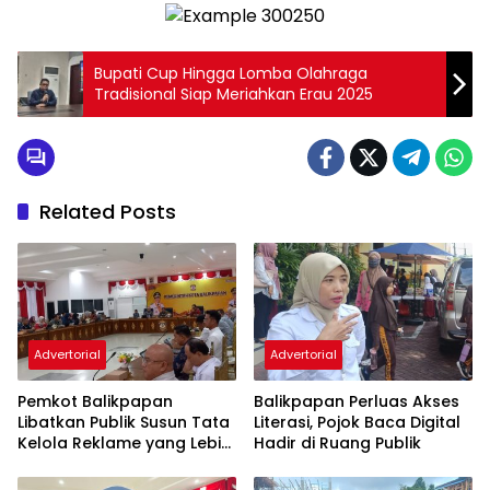
Bupati Cup Hingga Lomba Olahraga
Tradisional Siap Meriahkan Erau 2025
Related Posts
Advertorial
Advertorial
Pemkot Balikpapan
Balikpapan Perluas Akses
Libatkan Publik Susun Tata
Literasi, Pojok Baca Digital
Kelola Reklame yang Lebih
Hadir di Ruang Publik
Tertib dan Modern