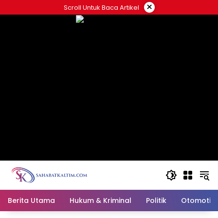
Skip
×
Scroll Untuk Baca Artikel
to
content
Berita Utama
Hukum & Kriminal
Politik
Otomotif