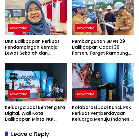
Advertorial
Advertorial
DKK Balikpapan Perkuat
Pembangunan SMPN 29
Pendampingan Remaja
Balikpapan Capai 39
Lewat Sekolah dan
Persen, Target Rampung
Puskesmas
November 2026
Advertorial
Advertorial
Keluarga Jadi Benteng Era
Kolaborasi Jadi Kunci, PKK
Digital, Wali Kota
Perkuat Pemberdayaan
Balikpapan Minta PKK
Keluarga Menuju Indonesia
Perkuat Literasi dan
Emas 2045
Karakter Generasi Muda
Leave a Reply