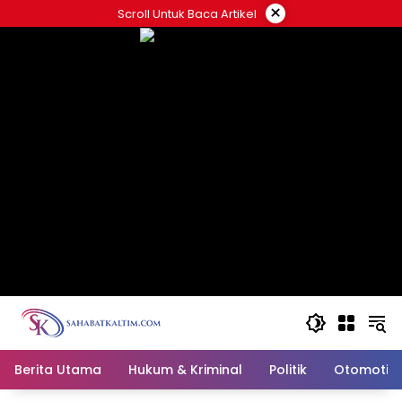
Skip
×
Scroll Untuk Baca Artikel
to
content
Berita Utama
Hukum & Kriminal
Politik
Otomotif