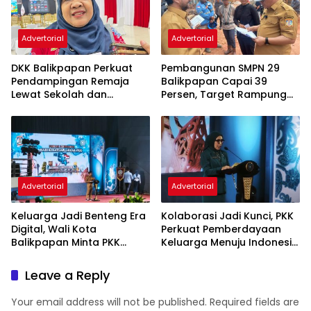
Advertorial
Advertorial
DKK Balikpapan Perkuat
Pembangunan SMPN 29
Pendampingan Remaja
Balikpapan Capai 39
Lewat Sekolah dan
Persen, Target Rampung
Puskesmas
November 2026
Advertorial
Advertorial
Keluarga Jadi Benteng Era
Kolaborasi Jadi Kunci, PKK
Digital, Wali Kota
Perkuat Pemberdayaan
Balikpapan Minta PKK
Keluarga Menuju Indonesia
Perkuat Literasi dan
Emas 2045
Karakter Generasi Muda
Leave a Reply
Your email address will not be published.
Required fields are