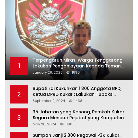
Terpengaruh Miras, Warga Tenggarong
1
Lakukan Penganiayaan Kepada Teman
Sendiri
January 28, 2025
1890
Bupati Edi Kukuhkan 1.300 Anggota BPD,
2
Ketua DPRD Kukar : Lakukan Tupoksi
Dengan Baik Untuk Wujudkan
September 9, 2024
1468
Pembangunan Secara Merata
35 Jabatan yang Kosong, Pemkab Kukar
3
Segara Mencari Pejabat yang Kompeten
May 20, 2024
1190
Sumpah Janji 2.300 Pegawai P3K Kukar,