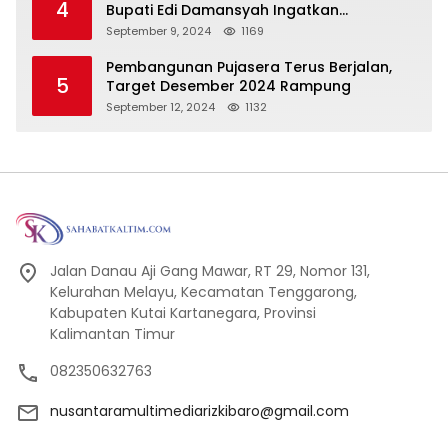
4
Bupati Edi Damansyah Ingatkan
Tanggung Jawab Baru
September 9, 2024
1169
Pembangunan Pujasera Terus Berjalan,
5
Target Desember 2024 Rampung
September 12, 2024
1132
Jalan Danau Aji Gang Mawar, RT 29, Nomor 131,
Kelurahan Melayu, Kecamatan Tenggarong,
Kabupaten Kutai Kartanegara, Provinsi
Kalimantan Timur
082350632763
nusantaramultimediarizkibaro@gmail.com