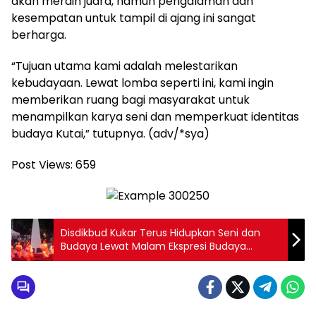
akan meraih juara, namun pengalaman dan
kesempatan untuk tampil di ajang ini sangat
berharga.
“Tujuan utama kami adalah melestarikan
kebudayaan. Lewat lomba seperti ini, kami ingin
memberikan ruang bagi masyarakat untuk
menampilkan karya seni dan memperkuat identitas
budaya Kutai,” tutupnya. (adv/*sya)
Post Views:
659
Disdikbud Kukar Terus Hidupkan Seni dan
Budaya Lewat Malam Ekspresi Budaya
Tradisional