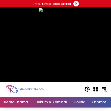
Skip
×
Scroll Untuk Baca Artikel
to
content
Berita Utama
Hukum & Kriminal
Politik
Otomotif