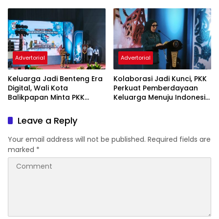
Puskesmas
November 2026
Advertorial
Advertorial
Keluarga Jadi Benteng Era
Kolaborasi Jadi Kunci, PKK
Digital, Wali Kota
Perkuat Pemberdayaan
Balikpapan Minta PKK
Keluarga Menuju Indonesia
Perkuat Literasi dan
Emas 2045
Karakter Generasi Muda
Leave a Reply
Your email address will not be published.
Required fields are
marked
*