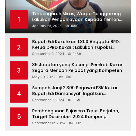
Terpengaruh Miras, Warga Tenggarong
1
Lakukan Penganiayaan Kepada Teman
Sendiri
January 28, 2025
1890
Bupati Edi Kukuhkan 1.300 Anggota BPD,
2
Ketua DPRD Kukar : Lakukan Tupoksi
Dengan Baik Untuk Wujudkan
September 9, 2024
1469
Pembangunan Secara Merata
35 Jabatan yang Kosong, Pemkab Kukar
3
Segara Mencari Pejabat yang Kompeten
May 20, 2024
1190
Sumpah Janji 2.300 Pegawai P3K Kukar,
4
Bupati Edi Damansyah Ingatkan
Tanggung Jawab Baru
September 9, 2024
1169
Pembangunan Pujasera Terus Berjalan,
5
Target Desember 2024 Rampung
September 12, 2024
1132