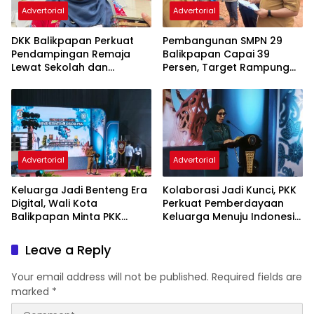
Advertorial
Advertorial
DKK Balikpapan Perkuat
Pembangunan SMPN 29
Pendampingan Remaja
Balikpapan Capai 39
Lewat Sekolah dan
Persen, Target Rampung
Puskesmas
November 2026
Advertorial
Advertorial
Keluarga Jadi Benteng Era
Kolaborasi Jadi Kunci, PKK
Digital, Wali Kota
Perkuat Pemberdayaan
Balikpapan Minta PKK
Keluarga Menuju Indonesia
Perkuat Literasi dan
Emas 2045
Karakter Generasi Muda
Leave a Reply
Your email address will not be published.
Required fields are
marked
*