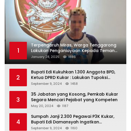
Terpengaruh Miras, Warga Tenggarong
1
Lakukan Penganiayaan Kepada Teman
Sendiri
January 28, 2025
1886
Bupati Edi Kukuhkan 1.300 Anggota BPD,
2
Ketua DPRD Kukar : Lakukan Tupoksi
Dengan Baik Untuk Wujudkan
September 9, 2024
1458
Pembangunan Secara Merata
35 Jabatan yang Kosong, Pemkab Kukar
3
Segara Mencari Pejabat yang Kompeten
May 20, 2024
1187
Sumpah Janji 2.300 Pegawai P3K Kukar,
4
Bupati Edi Damansyah Ingatkan
Tanggung Jawab Baru
September 9, 2024
1160