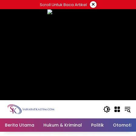
Skip
×
Scroll Untuk Baca Artikel
to
content
Berita Utama
Hukum & Kriminal
Politik
Otomotif