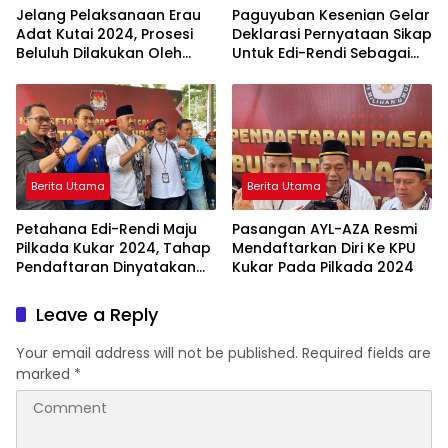
Jelang Pelaksanaan Erau
Paguyuban Kesenian Gelar
Adat Kutai 2024, Prosesi
Deklarasi Pernyataan Sikap
Beluluh Dilakukan Oleh
Untuk Edi-Rendi Sebagai
Sultan Kukar Ing
Bupati Kukar
Martadipura
Berita Utama
Berita Utama
Petahana Edi-Rendi Maju
Pasangan AYL-AZA Resmi
Pilkada Kukar 2024, Tahap
Mendaftarkan Diri Ke KPU
Pendaftaran Dinyatakan
Kukar Pada Pilkada 2024
Lengkap Lanjut
Pemeriksaan Kesehatan
Leave a Reply
Your email address will not be published.
Required fields are
marked
*