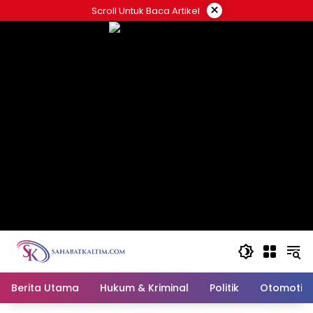
Skip
×
Scroll Untuk Baca Artikel
to
content
Berita Utama
Hukum & Kriminal
Politik
Otomotif