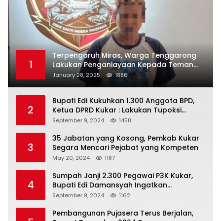
Terpengaruh Miras, Warga Tenggarong
1
Lakukan Penganiayaan Kepada Teman
Sendiri
January 28, 2025
1886
Bupati Edi Kukuhkan 1.300 Anggota BPD,
2
Ketua DPRD Kukar : Lakukan Tupoksi
Dengan Baik Untuk Wujudkan
September 9, 2024
1458
Pembangunan Secara Merata
35 Jabatan yang Kosong, Pemkab Kukar
3
Segara Mencari Pejabat yang Kompeten
May 20, 2024
1187
Sumpah Janji 2.300 Pegawai P3K Kukar,
4
Bupati Edi Damansyah Ingatkan
Tanggung Jawab Baru
September 9, 2024
1162
Pembangunan Pujasera Terus Berjalan,