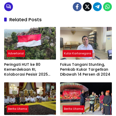
Related Posts
Advertorial
Kutai Kartanegara
Peringati HUT ke 80
Fokus Tangani Stunting,
Kemerdekaan RI,
Pemkab Kukar Targetkan
Kolaborasi Pesisir 2025
Dibawah 14 Persen di 2024
Gelar Pengibaran Bendera
25 x 15 Meter di Tebing
Batu Dinding
Berita Utama
Berita Utama