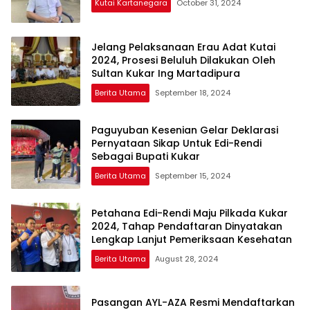
Kutai Kartanegara
October 31, 2024
Jelang Pelaksanaan Erau Adat Kutai
2024, Prosesi Beluluh Dilakukan Oleh
Sultan Kukar Ing Martadipura
Berita Utama
September 18, 2024
Paguyuban Kesenian Gelar Deklarasi
Pernyataan Sikap Untuk Edi-Rendi
Sebagai Bupati Kukar
Berita Utama
September 15, 2024
Petahana Edi-Rendi Maju Pilkada Kukar
2024, Tahap Pendaftaran Dinyatakan
Lengkap Lanjut Pemeriksaan Kesehatan
Berita Utama
August 28, 2024
Pasangan AYL-AZA Resmi Mendaftarkan