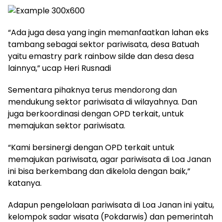
“Ada juga desa yang ingin memanfaatkan lahan eks
tambang sebagai sektor pariwisata, desa Batuah
yaitu emastry park rainbow silde dan desa desa
lainnya,” ucap Heri Rusnadi
Sementara pihaknya terus mendorong dan
mendukung sektor pariwisata di wilayahnya. Dan
juga berkoordinasi dengan OPD terkait, untuk
memajukan sektor pariwisata.
“Kami bersinergi dengan OPD terkait untuk
memajukan pariwisata, agar pariwisata di Loa Janan
ini bisa berkembang dan dikelola dengan baik,”
katanya.
Adapun pengelolaan pariwisata di Loa Janan ini yaitu,
kelompok sadar wisata (Pokdarwis) dan pemerintah