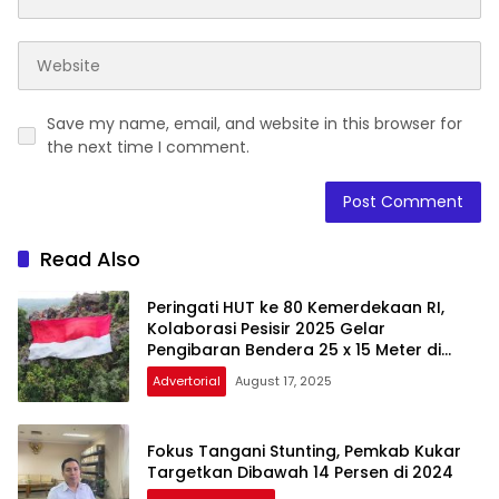
Save my name, email, and website in this browser for
the next time I comment.
Read Also
Peringati HUT ke 80 Kemerdekaan RI,
Kolaborasi Pesisir 2025 Gelar
Pengibaran Bendera 25 x 15 Meter di
Tebing Batu Dinding
Advertorial
August 17, 2025
Fokus Tangani Stunting, Pemkab Kukar
Targetkan Dibawah 14 Persen di 2024