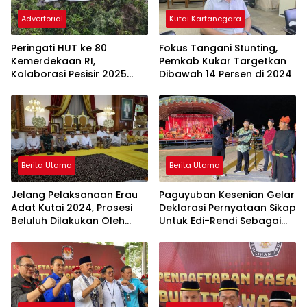
Advertorial
Kutai Kartanegara
Peringati HUT ke 80
Fokus Tangani Stunting,
Kemerdekaan RI,
Pemkab Kukar Targetkan
Kolaborasi Pesisir 2025
Dibawah 14 Persen di 2024
Gelar Pengibaran Bendera
25 x 15 Meter di Tebing
Batu Dinding
Berita Utama
Berita Utama
Jelang Pelaksanaan Erau
Paguyuban Kesenian Gelar
Adat Kutai 2024, Prosesi
Deklarasi Pernyataan Sikap
Beluluh Dilakukan Oleh
Untuk Edi-Rendi Sebagai
Sultan Kukar Ing
Bupati Kukar
Martadipura