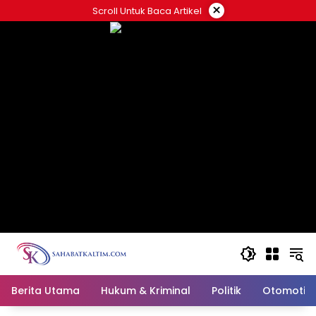
Skip
×
Scroll Untuk Baca Artikel
to
content
Berita Utama
Hukum & Kriminal
Politik
Otomotif