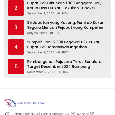
Bupati Edi Kukuhkan 1.300 Anggota BPD,
2
Ketua DPRD Kukar : Lakukan Tupoksi
Dengan Baik Untuk Wujudkan
September 9, 2024
1464
Pembangunan Secara Merata
35 Jabatan yang Kosong, Pemkab Kukar
3
Segara Mencari Pejabat yang Kompeten
May 20, 2024
1190
Sumpah Janji 2.300 Pegawai P3K Kukar,
4
Bupati Edi Damansyah Ingatkan
Tanggung Jawab Baru
September 9, 2024
1167
Pembangunan Pujasera Terus Berjalan,
5
Target Desember 2024 Rampung
September 12, 2024
1132
Jalan Danau Aji Gang Mawar, RT 29, Nomor 131,