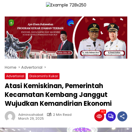
Home
Advertorial
Advertorial
Diskominfo Kukar
Atasi Kemiskinan, Pemerintah
Kecamatan Kembang Janggut
Wujudkan Kemandirian Ekonomi
601
Adminsahabat
2 Min Read
March 29, 2025