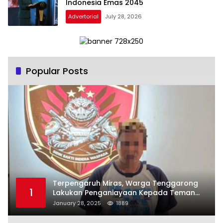
Indonesia Emas 2045
Advertorial
July 28, 2026
Popular Posts
Terpengaruh Miras, Warga Tenggarong
1
Lakukan Penganiayaan Kepada Teman
Sendiri
January 28, 2025
1889