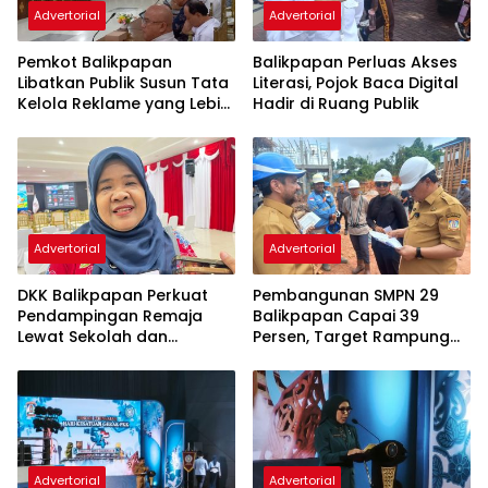
Advertorial
Advertorial
Pemkot Balikpapan
Balikpapan Perluas Akses
Libatkan Publik Susun Tata
Literasi, Pojok Baca Digital
Kelola Reklame yang Lebih
Hadir di Ruang Publik
Tertib dan Modern
Advertorial
Advertorial
DKK Balikpapan Perkuat
Pembangunan SMPN 29
Pendampingan Remaja
Balikpapan Capai 39
Lewat Sekolah dan
Persen, Target Rampung
Puskesmas
November 2026
Advertorial
Advertorial