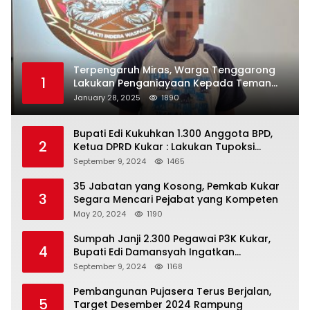
Terpengaruh Miras, Warga Tenggarong
1
Lakukan Penganiayaan Kepada Teman
Sendiri
January 28, 2025
1890
Bupati Edi Kukuhkan 1.300 Anggota BPD,
2
Ketua DPRD Kukar : Lakukan Tupoksi
Dengan Baik Untuk Wujudkan
September 9, 2024
1465
Pembangunan Secara Merata
35 Jabatan yang Kosong, Pemkab Kukar
3
Segara Mencari Pejabat yang Kompeten
May 20, 2024
1190
Sumpah Janji 2.300 Pegawai P3K Kukar,
4
Bupati Edi Damansyah Ingatkan
Tanggung Jawab Baru
September 9, 2024
1168
Pembangunan Pujasera Terus Berjalan,
5
Target Desember 2024 Rampung