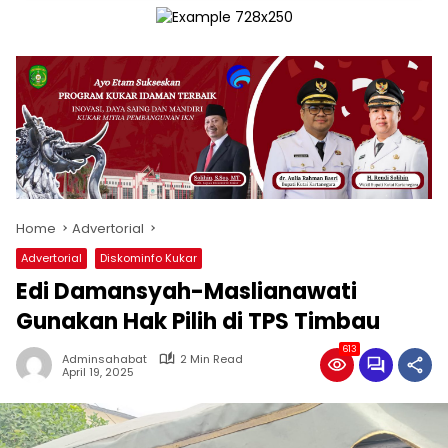
Home
Advertorial
Advertorial
Diskominfo Kukar
Edi Damansyah-Maslianawati
Gunakan Hak Pilih di TPS Timbau
613
Adminsahabat
2 Min Read
April 19, 2025