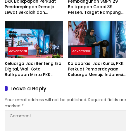
DKK Balikpapan Perkuat
Pembangunan SMPN 29
Pendampingan Remaja
Balikpapan Capai 39
Lewat Sekolah dan
Persen, Target Rampung
Puskesmas
November 2026
Advertorial
Advertorial
Keluarga Jadi Benteng Era
Kolaborasi Jadi Kunci, PKK
Digital, Wali Kota
Perkuat Pemberdayaan
Balikpapan Minta PKK
Keluarga Menuju Indonesia
Perkuat Literasi dan
Emas 2045
Karakter Generasi Muda
Leave a Reply
Your email address will not be published.
Required fields are
marked
*