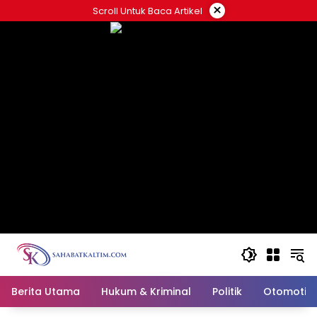
Skip
×
Scroll Untuk Baca Artikel
to
content
Berita Utama
Hukum & Kriminal
Politik
Otomotif