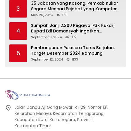
35 Jabatan yang Kosong, Pemkab Kukar
3
Segara Mencari Pejabat yang Kompeten
May 20, 2024
1191
Sumpah Janji 2.300 Pegawai P3K Kukar,
4
Bupati Edi Damansyah Ingatkan
Tanggung Jawab Baru
September 9, 2024
1172
Pembangunan Pujasera Terus Berjalan,
5
Target Desember 2024 Rampung
September 12, 2024
1133
Jalan Danau Aji Gang Mawar, RT 29, Nomor 131,
Kelurahan Melayu, Kecamatan Tenggarong,
Kabupaten Kutai Kartanegara, Provinsi
Kalimantan Timur