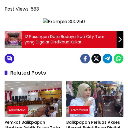
Post Views:
583
12 Pasangan Duta Budaya Ikuti City Tour
yang Digelar Disdikbud Kukar
Related Posts
Advertorial
Advertorial
Pemkot Balikpapan
Balikpapan Perluas Akses
Libatkan Publik Susun Tata
Literasi, Pojok Baca Digital