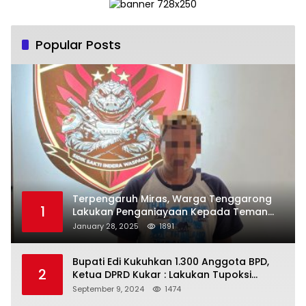
Popular Posts
Terpengaruh Miras, Warga Tenggarong
1
Lakukan Penganiayaan Kepada Teman
Sendiri
January 28, 2025
1891
Bupati Edi Kukuhkan 1.300 Anggota BPD,
2
Ketua DPRD Kukar : Lakukan Tupoksi
Dengan Baik Untuk Wujudkan
September 9, 2024
1474
Pembangunan Secara Merata