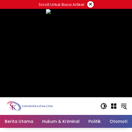
Skip
×
Scroll Untuk Baca Artikel
to
content
Berita Utama
Hukum & Kriminal
Politik
Otomotif