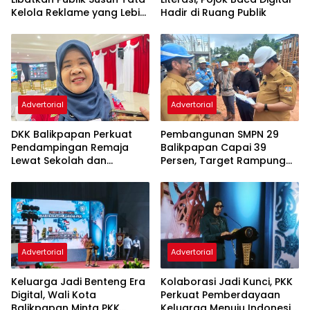
Kelola Reklame yang Lebih
Hadir di Ruang Publik
Tertib dan Modern
Advertorial
Advertorial
DKK Balikpapan Perkuat
Pembangunan SMPN 29
Pendampingan Remaja
Balikpapan Capai 39
Lewat Sekolah dan
Persen, Target Rampung
Puskesmas
November 2026
Advertorial
Advertorial
Keluarga Jadi Benteng Era
Kolaborasi Jadi Kunci, PKK
Digital, Wali Kota
Perkuat Pemberdayaan
Balikpapan Minta PKK
Keluarga Menuju Indonesia