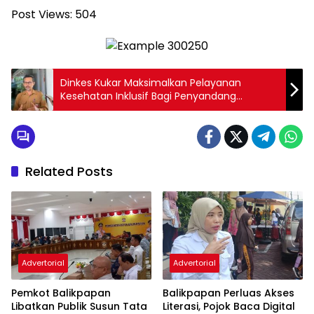
Post Views:
504
Dinkes Kukar Maksimalkan Pelayanan
Kesehatan Inklusif Bagi Penyandang
Disabilitas
Related Posts
Advertorial
Advertorial
Pemkot Balikpapan
Balikpapan Perluas Akses
Libatkan Publik Susun Tata
Literasi, Pojok Baca Digital