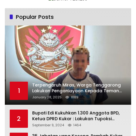
Popular Posts
Terpengaruh Miras, Warga Tenggarong
1
Lakukan Penganiayaan Kepada Teman
Sendiri
January 28, 2025
1889
Bupati Edi Kukuhkan 1.300 Anggota BPD,
2
Ketua DPRD Kukar : Lakukan Tupoksi
Dengan Baik Untuk Wujudkan
September 9, 2024
1464
Pembangunan Secara Merata