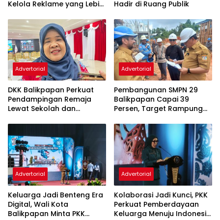
Kelola Reklame yang Lebih
Hadir di Ruang Publik
Tertib dan Modern
Advertorial
Advertorial
DKK Balikpapan Perkuat
Pembangunan SMPN 29
Pendampingan Remaja
Balikpapan Capai 39
Lewat Sekolah dan
Persen, Target Rampung
Puskesmas
November 2026
Advertorial
Advertorial
Keluarga Jadi Benteng Era
Kolaborasi Jadi Kunci, PKK
Digital, Wali Kota
Perkuat Pemberdayaan
Balikpapan Minta PKK
Keluarga Menuju Indonesia