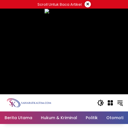
Skip
×
Scroll Untuk Baca Artikel
to
content
Berita Utama
Hukum & Kriminal
Politik
Otomotif