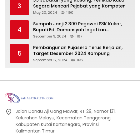
35 Jabatan yang Kosong, Pemkab Kukar
3
Segara Mencari Pejabat yang Kompeten
May 20, 2024
1190
Sumpah Janji 2.300 Pegawai P3K Kukar,
4
Bupati Edi Damansyah Ingatkan
Tanggung Jawab Baru
September 9, 2024
1167
Pembangunan Pujasera Terus Berjalan,
5
Target Desember 2024 Rampung
September 12, 2024
1132
Jalan Danau Aji Gang Mawar, RT 29, Nomor 131,
Kelurahan Melayu, Kecamatan Tenggarong,
Kabupaten Kutai Kartanegara, Provinsi
Kalimantan Timur