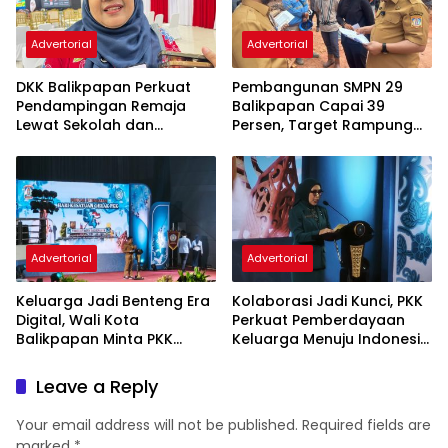
Advertorial
Advertorial
DKK Balikpapan Perkuat
Pembangunan SMPN 29
Pendampingan Remaja
Balikpapan Capai 39
Lewat Sekolah dan
Persen, Target Rampung
Puskesmas
November 2026
Advertorial
Advertorial
Keluarga Jadi Benteng Era
Kolaborasi Jadi Kunci, PKK
Digital, Wali Kota
Perkuat Pemberdayaan
Balikpapan Minta PKK
Keluarga Menuju Indonesia
Perkuat Literasi dan
Emas 2045
Karakter Generasi Muda
Leave a Reply
Your email address will not be published.
Required fields are
marked
*