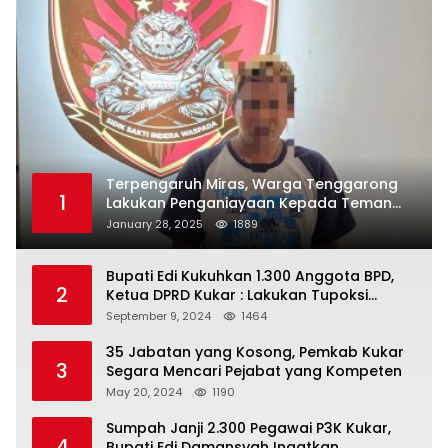
Terpengaruh Miras, Warga Tenggarong
1
Lakukan Penganiayaan Kepada Teman
Sendiri
January 28, 2025
1889
Bupati Edi Kukuhkan 1.300 Anggota BPD,
2
Ketua DPRD Kukar : Lakukan Tupoksi
Dengan Baik Untuk Wujudkan
September 9, 2024
1464
Pembangunan Secara Merata
35 Jabatan yang Kosong, Pemkab Kukar
3
Segara Mencari Pejabat yang Kompeten
May 20, 2024
1190
Sumpah Janji 2.300 Pegawai P3K Kukar,
4
Bupati Edi Damansyah Ingatkan