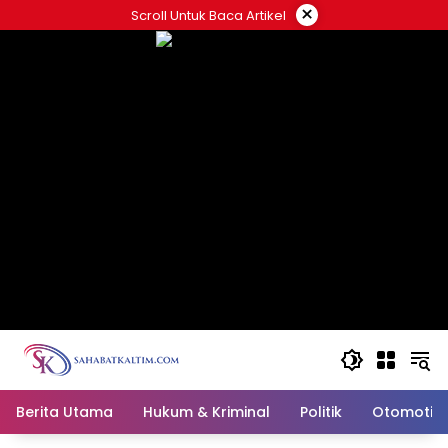
Skip
×
Scroll Untuk Baca Artikel
to
content
Berita Utama
Hukum & Kriminal
Politik
Otomotif