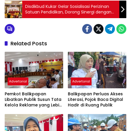
Disdikbud Kukar Gelar Sosialisasi Perizinan
Satuan Pendidikan, Dorong Sinergi dengan
Kades dan Lurah
Related Posts
Advertorial
Advertorial
Pemkot Balikpapan
Balikpapan Perluas Akses
Libatkan Publik Susun Tata
Literasi, Pojok Baca Digital
Kelola Reklame yang Lebih
Hadir di Ruang Publik
Tertib dan Modern