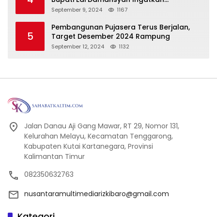
Tanggung Jawab Baru
September 9, 2024
1167
Pembangunan Pujasera Terus Berjalan,
5
Target Desember 2024 Rampung
September 12, 2024
1132
Jalan Danau Aji Gang Mawar, RT 29, Nomor 131,
Kelurahan Melayu, Kecamatan Tenggarong,
Kabupaten Kutai Kartanegara, Provinsi
Kalimantan Timur
082350632763
nusantaramultimediarizkibaro@gmail.com
Kategori