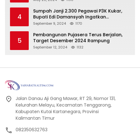
Sumpah Janji 2.300 Pegawai P3K Kukar,
4
Bupati Edi Damansyah Ingatkan
Tanggung Jawab Baru
September 9, 2024
1170
Pembangunan Pujasera Terus Berjalan,
5
Target Desember 2024 Rampung
September 12, 2024
1132
Jalan Danau Aji Gang Mawar, RT 29, Nomor 131,
Kelurahan Melayu, Kecamatan Tenggarong,
Kabupaten Kutai Kartanegara, Provinsi
Kalimantan Timur
082350632763