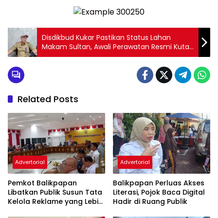
Disdikbud Kukar Pastikan Status Lahan
Makam Sultan, Awali Perawatan Resmi Kutai
Lama
Related Posts
Advertorial
Advertorial
Pemkot Balikpapan
Balikpapan Perluas Akses
Libatkan Publik Susun Tata
Literasi, Pojok Baca Digital
Kelola Reklame yang Lebih
Hadir di Ruang Publik
Tertib dan Modern