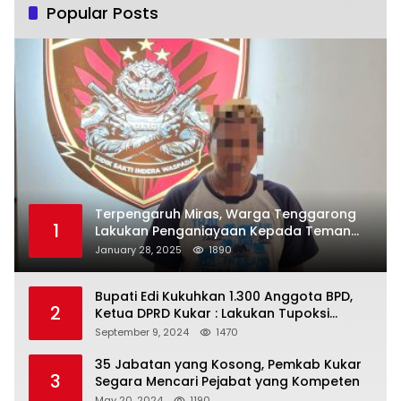
Popular Posts
Terpengaruh Miras, Warga Tenggarong
1
Lakukan Penganiayaan Kepada Teman
Sendiri
January 28, 2025
1890
Bupati Edi Kukuhkan 1.300 Anggota BPD,
2
Ketua DPRD Kukar : Lakukan Tupoksi
Dengan Baik Untuk Wujudkan
September 9, 2024
1470
Pembangunan Secara Merata
35 Jabatan yang Kosong, Pemkab Kukar
3
Segara Mencari Pejabat yang Kompeten
May 20, 2024
1190