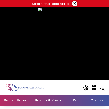
Skip
×
Scroll Untuk Baca Artikel
to
content
Berita Utama
Hukum & Kriminal
Politik
Otomotif