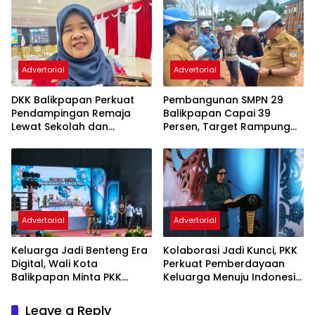
Advertorial
Advertorial
DKK Balikpapan Perkuat
Pembangunan SMPN 29
Pendampingan Remaja
Balikpapan Capai 39
Lewat Sekolah dan
Persen, Target Rampung
Puskesmas
November 2026
Advertorial
Advertorial
Keluarga Jadi Benteng Era
Kolaborasi Jadi Kunci, PKK
Digital, Wali Kota
Perkuat Pemberdayaan
Balikpapan Minta PKK
Keluarga Menuju Indonesia
Perkuat Literasi dan
Emas 2045
Karakter Generasi Muda
Leave a Reply