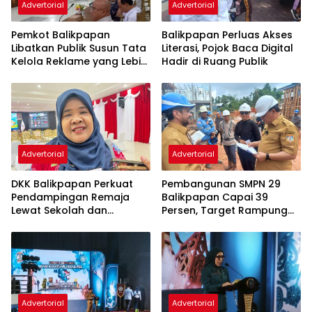
Advertorial
Advertorial
Pemkot Balikpapan
Balikpapan Perluas Akses
Libatkan Publik Susun Tata
Literasi, Pojok Baca Digital
Kelola Reklame yang Lebih
Hadir di Ruang Publik
Tertib dan Modern
Advertorial
Advertorial
DKK Balikpapan Perkuat
Pembangunan SMPN 29
Pendampingan Remaja
Balikpapan Capai 39
Lewat Sekolah dan
Persen, Target Rampung
Puskesmas
November 2026
Advertorial
Advertorial