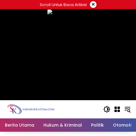
Skip
×
Scroll Untuk Baca Artikel
to
content
Berita Utama
Hukum & Kriminal
Politik
Otomotif