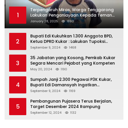
Terpengaruh Miras, Warga Tenggarong
1
Lakukan Penganiayaan Kepada Teman
Sendiri
January 28, 2025
1890
Bupati Edi Kukuhkan 1.300 Anggota BPD,
2
Ketua DPRD Kukar : Lakukan Tupoksi
Dengan Baik Untuk Wujudkan
September 9, 2024
1468
Pembangunan Secara Merata
35 Jabatan yang Kosong, Pemkab Kukar
3
Segara Mencari Pejabat yang Kompeten
May 20, 2024
1190
Sumpah Janji 2.300 Pegawai P3K Kukar,
4
Bupati Edi Damansyah Ingatkan
Tanggung Jawab Baru
September 9, 2024
1169
Pembangunan Pujasera Terus Berjalan,
5
Target Desember 2024 Rampung
September 12, 2024
1132