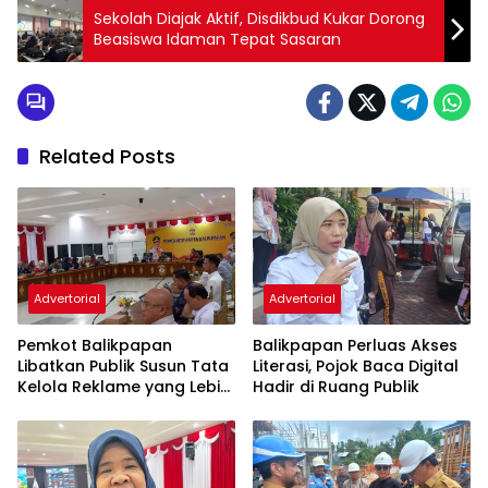
Sekolah Diajak Aktif, Disdikbud Kukar Dorong
Beasiswa Idaman Tepat Sasaran
Related Posts
Advertorial
Advertorial
Pemkot Balikpapan
Balikpapan Perluas Akses
Libatkan Publik Susun Tata
Literasi, Pojok Baca Digital
Kelola Reklame yang Lebih
Hadir di Ruang Publik
Tertib dan Modern