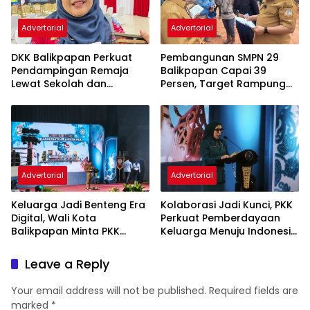
Advertorial
Advertorial
DKK Balikpapan Perkuat
Pembangunan SMPN 29
Pendampingan Remaja
Balikpapan Capai 39
Lewat Sekolah dan
Persen, Target Rampung
Puskesmas
November 2026
Advertorial
Advertorial
Keluarga Jadi Benteng Era
Kolaborasi Jadi Kunci, PKK
Digital, Wali Kota
Perkuat Pemberdayaan
Balikpapan Minta PKK
Keluarga Menuju Indonesia
Perkuat Literasi dan
Emas 2045
Karakter Generasi Muda
Leave a Reply
Your email address will not be published.
Required fields are
marked
*