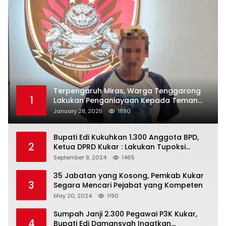
Terpengaruh Miras, Warga Tenggarong
1
Lakukan Penganiayaan Kepada Teman
Sendiri
January 28, 2025
1890
Bupati Edi Kukuhkan 1.300 Anggota BPD,
2
Ketua DPRD Kukar : Lakukan Tupoksi
Dengan Baik Untuk Wujudkan
September 9, 2024
1465
Pembangunan Secara Merata
35 Jabatan yang Kosong, Pemkab Kukar
3
Segara Mencari Pejabat yang Kompeten
May 20, 2024
1190
Sumpah Janji 2.300 Pegawai P3K Kukar,
4
Bupati Edi Damansyah Ingatkan