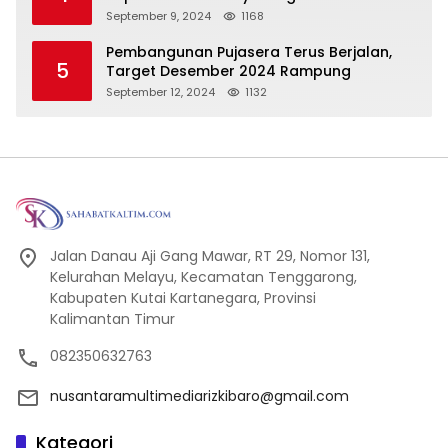
Tanggung Jawab Baru
September 9, 2024
1168
Pembangunan Pujasera Terus Berjalan,
5
Target Desember 2024 Rampung
September 12, 2024
1132
Jalan Danau Aji Gang Mawar, RT 29, Nomor 131,
Kelurahan Melayu, Kecamatan Tenggarong,
Kabupaten Kutai Kartanegara, Provinsi
Kalimantan Timur
082350632763
nusantaramultimediarizkibaro@gmail.com
Kategori