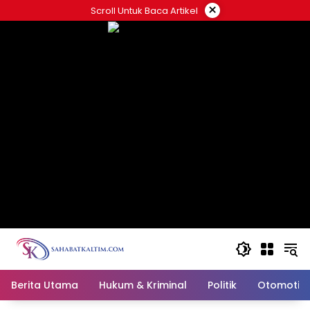
Skip
×
Scroll Untuk Baca Artikel
to
content
Berita Utama
Hukum & Kriminal
Politik
Otomotif