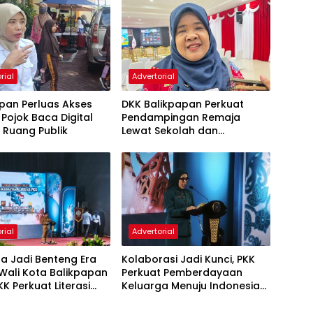
rial
Advertorial
pan Perluas Akses
DKK Balikpapan Perkuat
, Pojok Baca Digital
Pendampingan Remaja
i Ruang Publik
Lewat Sekolah dan
Puskesmas
rial
Advertorial
a Jadi Benteng Era
Kolaborasi Jadi Kunci, PKK
, Wali Kota Balikpapan
Perkuat Pemberdayaan
KK Perkuat Literasi
Keluarga Menuju Indonesia
rakter Generasi Muda
Emas 2045