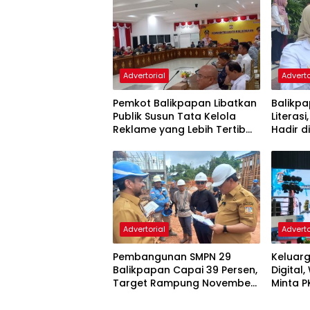
Advertorial
Adverto
Pemkot Balikpapan Libatkan
Balikpa
Publik Susun Tata Kelola
Literasi
Reklame yang Lebih Tertib
Hadir d
dan Modern
Advertorial
Adverto
Pembangunan SMPN 29
Keluarg
Balikpapan Capai 39 Persen,
Digital
Target Rampung November
Minta P
2026
dan Ka