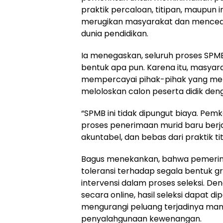
praktik percaloan, titipan, maupun 
merugikan masyarakat dan menceder
dunia pendidikan.
Ia menegaskan, seluruh proses SPMB
bentuk apa pun. Karena itu, masyara
mempercayai pihak-pihak yang me
meloloskan calon peserta didik den
“SPMB ini tidak dipungut biaya. Pe
proses penerimaan murid baru berj
akuntabel, dan bebas dari praktik ti
Bagus menekankan, bahwa pemerin
toleransi terhadap segala bentuk g
intervensi dalam proses seleksi. De
secara online, hasil seleksi dapat 
mengurangi peluang terjadinya man
penyalahgunaan kewenangan.