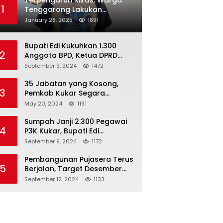
Terpengaruh Miras, Warga
1
Tenggarong Lakukan
Penganiayaan Kepada
January 28, 2025
1891
Teman Sendiri
Bupati Edi Kukuhkan 1.300
2
Anggota BPD, Ketua DPRD
Kukar : Lakukan Tupoksi
September 9, 2024
1472
Dengan Baik Untuk Wujudkan
Pembangunan Secara Merata
35 Jabatan yang Kosong,
3
Pemkab Kukar Segara
Mencari Pejabat yang
May 20, 2024
1191
Kompeten
Sumpah Janji 2.300 Pegawai
4
P3K Kukar, Bupati Edi
Damansyah Ingatkan
September 9, 2024
1172
Tanggung Jawab Baru
Pembangunan Pujasera Terus
5
Berjalan, Target Desember
2024 Rampung
September 12, 2024
1133