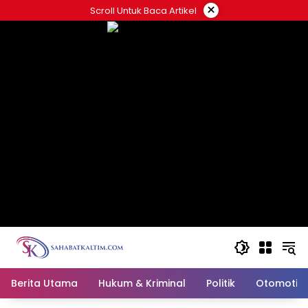
Skip
×
Scroll Untuk Baca Artikel
to
content
Berita Utama
Hukum & Kriminal
Politik
Otomotif