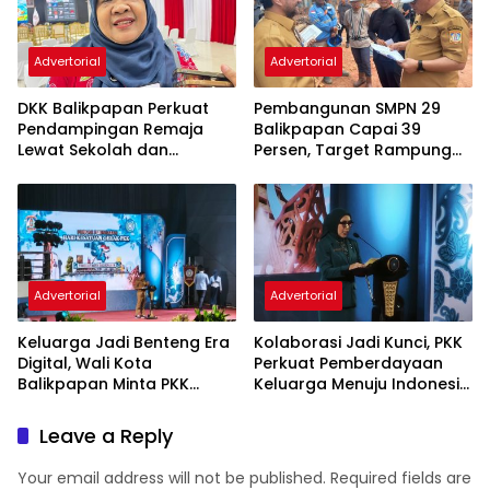
Advertorial
Advertorial
DKK Balikpapan Perkuat
Pembangunan SMPN 29
Pendampingan Remaja
Balikpapan Capai 39
Lewat Sekolah dan
Persen, Target Rampung
Puskesmas
November 2026
Advertorial
Advertorial
Keluarga Jadi Benteng Era
Kolaborasi Jadi Kunci, PKK
Digital, Wali Kota
Perkuat Pemberdayaan
Balikpapan Minta PKK
Keluarga Menuju Indonesia
Perkuat Literasi dan
Emas 2045
Karakter Generasi Muda
Leave a Reply
Your email address will not be published.
Required fields are