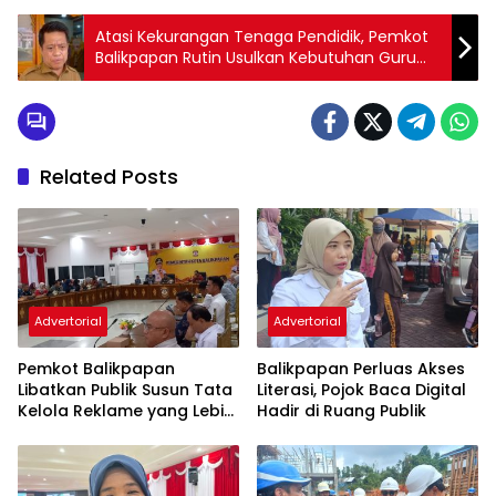
Atasi Kekurangan Tenaga Pendidik, Pemkot
Balikpapan Rutin Usulkan Kebutuhan Guru
Kepada Pemerintah Pusat
Related Posts
Advertorial
Advertorial
Pemkot Balikpapan
Balikpapan Perluas Akses
Libatkan Publik Susun Tata
Literasi, Pojok Baca Digital
Kelola Reklame yang Lebih
Hadir di Ruang Publik
Tertib dan Modern