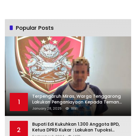
Popular Posts
Terpengaruh Miras, Warga Tenggarong
1
Lakukan Penganiayaan Kepada Teman
Sendiri
January 28, 2025
1891
Bupati Edi Kukuhkan 1.300 Anggota BPD,
2
Ketua DPRD Kukar : Lakukan Tupoksi
Dengan Baik Untuk Wujudkan