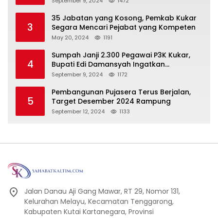
September 9, 2024
1472
Pembangunan Secara Merata
35 Jabatan yang Kosong, Pemkab Kukar
3
Segara Mencari Pejabat yang Kompeten
May 20, 2024
1191
Sumpah Janji 2.300 Pegawai P3K Kukar,
4
Bupati Edi Damansyah Ingatkan
Tanggung Jawab Baru
September 9, 2024
1172
Pembangunan Pujasera Terus Berjalan,
5
Target Desember 2024 Rampung
September 12, 2024
1133
Jalan Danau Aji Gang Mawar, RT 29, Nomor 131,
Kelurahan Melayu, Kecamatan Tenggarong,
Kabupaten Kutai Kartanegara, Provinsi