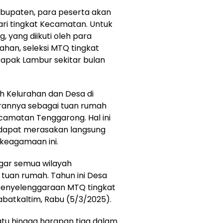
abupaten, para peserta akan
dari tingkat Kecamatan. Untuk
yang diikuti oleh para
rahan, seleksi MTQ tingkat
Rapak Lambur sekitar bulan
h Kelurahan dan Desa di
rannya sebagai tuan rumah
amatan Tenggarong. Hal ini
 dapat merasakan langsung
keagamaan ini.
 agar semua wilayah
uan rumah. Tahun ini Desa
penyelenggaraan MTQ tingkat
batkaltim, Rabu (5/3/2025).
satu hingga harapan tiga dalam