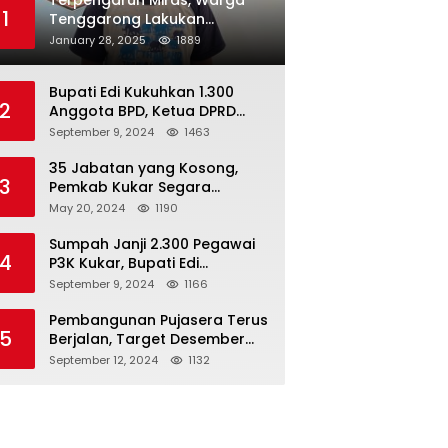
Terpengaruh Miras, Warga
1
Tenggarong Lakukan
Penganiayaan Kepada
January 28, 2025
1889
Teman Sendiri
Bupati Edi Kukuhkan 1.300
2
Anggota BPD, Ketua DPRD
Kukar : Lakukan Tupoksi
September 9, 2024
1463
Dengan Baik Untuk Wujudkan
Pembangunan Secara Merata
35 Jabatan yang Kosong,
3
Pemkab Kukar Segara
Mencari Pejabat yang
May 20, 2024
1190
Kompeten
Sumpah Janji 2.300 Pegawai
4
P3K Kukar, Bupati Edi
Damansyah Ingatkan
September 9, 2024
1166
Tanggung Jawab Baru
Pembangunan Pujasera Terus
5
Berjalan, Target Desember
2024 Rampung
September 12, 2024
1132