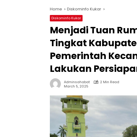
Home
Diskominfo Kukar
Diskominfo Kukar
Menjadi Tuan Ru
Tingkat Kabupate
Pemerintah Keca
Lakukan Persiapa
Adminsahabat
2 Min Read
March 5, 2025