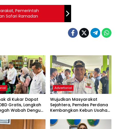
yarakat, Pemerintah
an Safari Ramadan
rial
Advertorial
nak di Kukar Dapat
Wujudkan Masyarakat
DBD Gratis, Langkah
Sejahtera, Pemdes Perdana
egah Wabah Dengue
Kembangkan Kebun Usaha
ni
dan BUMDes