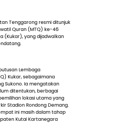
n Tenggarong resmi ditunjuk
awatil Quran (MTQ) ke-46
a (Kukar), yang dijadwalkan
endatang.
eputusan Lembaga
TQ) Kukar, sebagaimana
g Sukono. Ia mengatakan
lum ditentukan, berbagai
pemilihan lokasi utama yang
rkir Stadion Rondong Demang.
empat ini masih dalam tahap
paten Kutai Kartanegara