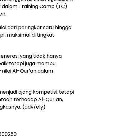
uji dalam Training Camp (TC)
en.
lai dari peringkat satu hingga
il maksimal di tingkat
generasi yang tidak hanya
aik tetapi juga mampu
nilai Al-Qur’an dalam
enjadi ajang kompetisi, tetapi
taan terhadap Al-Qur’an,
gkasnya. (adv/ely)