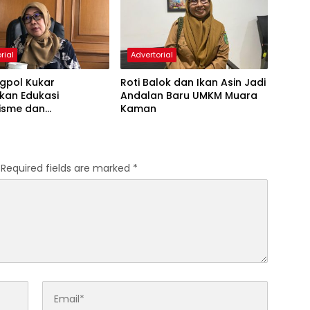
rial
Advertorial
gpol Kukar
Roti Balok dan Ikan Asin Jadi
kan Edukasi
Andalan Baru UMKM Muara
lisme dan
Kaman
alisme, Tanamkan
anah Air Sejak Dini
Required fields are marked
*