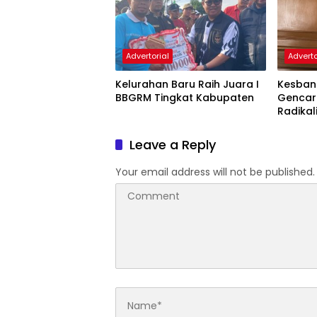
Advertorial
Adverto
Kelurahan Baru Raih Juara I
Kesban
BBGRM Tingkat Kabupaten
Gencar
Radika
Nasion
Cinta T
Leave a Reply
Your email address will not be published.