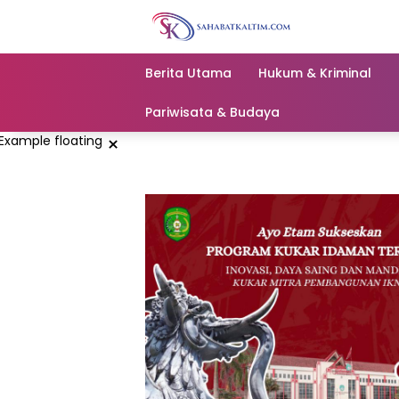
Skip
to
content
Berita Utama
Hukum & Kriminal
Pariwisata & Budaya
×