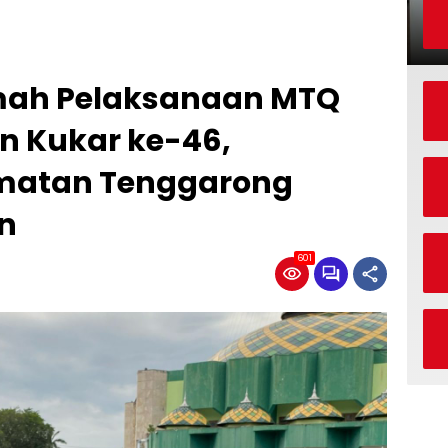
mah Pelaksanaan MTQ
n Kukar ke-46,
matan Tenggarong
n
601