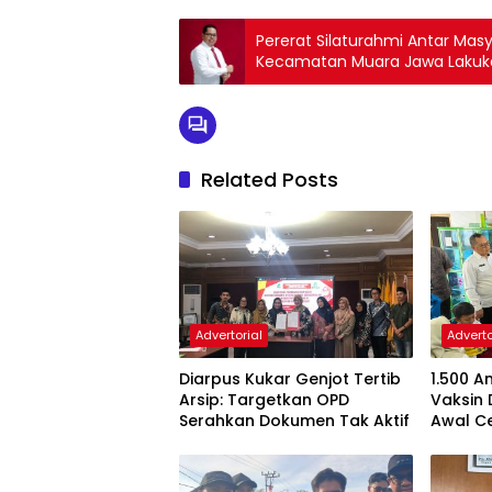
Pererat Silaturahmi Antar Mas
Kecamatan Muara Jawa Lakuk
Related Posts
Advertorial
Adverto
Diarpus Kukar Genjot Tertib
1.500 A
Arsip: Targetkan OPD
Vaksin 
Serahkan Dokumen Tak Aktif
Awal C
Sejak Di