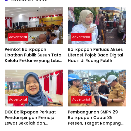
Advertorial
Advertorial
Pemkot Balikpapan
Balikpapan Perluas Akses
Libatkan Publik Susun Tata
Literasi, Pojok Baca Digital
Kelola Reklame yang Lebih
Hadir di Ruang Publik
Tertib dan Modern
Advertorial
Advertorial
DKK Balikpapan Perkuat
Pembangunan SMPN 29
Pendampingan Remaja
Balikpapan Capai 39
Lewat Sekolah dan
Persen, Target Rampung
Puskesmas
November 2026