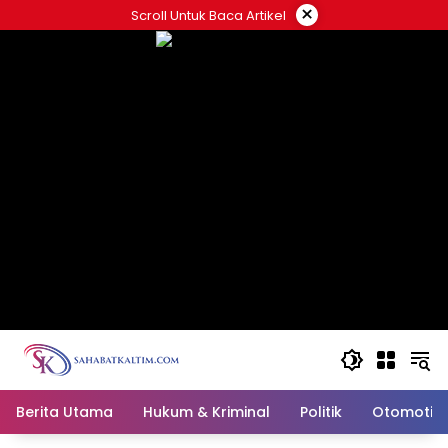
Skip
×
Scroll Untuk Baca Artikel
to
content
Berita Utama
Hukum & Kriminal
Politik
Otomotif