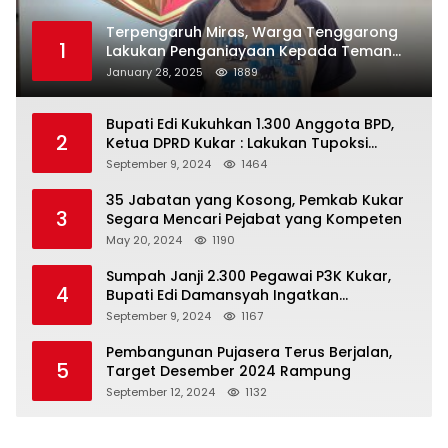
Terpengaruh Miras, Warga Tenggarong
1
Lakukan Penganiayaan Kepada Teman
Sendiri
January 28, 2025
1889
Bupati Edi Kukuhkan 1.300 Anggota BPD,
2
Ketua DPRD Kukar : Lakukan Tupoksi
Dengan Baik Untuk Wujudkan
September 9, 2024
1464
Pembangunan Secara Merata
35 Jabatan yang Kosong, Pemkab Kukar
3
Segara Mencari Pejabat yang Kompeten
May 20, 2024
1190
Sumpah Janji 2.300 Pegawai P3K Kukar,
4
Bupati Edi Damansyah Ingatkan
Tanggung Jawab Baru
September 9, 2024
1167
Pembangunan Pujasera Terus Berjalan,
5
Target Desember 2024 Rampung
September 12, 2024
1132