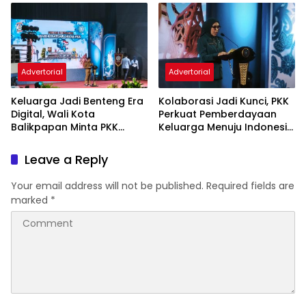
Advertorial
Advertorial
Keluarga Jadi Benteng Era
Kolaborasi Jadi Kunci, PKK
Digital, Wali Kota
Perkuat Pemberdayaan
Balikpapan Minta PKK
Keluarga Menuju Indonesia
Perkuat Literasi dan
Emas 2045
Karakter Generasi Muda
Leave a Reply
Your email address will not be published.
Required fields are
marked
*