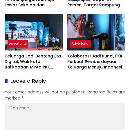
Lewat Sekolah dan
Persen, Target Rampung
Puskesmas
November 2026
Advertorial
Advertorial
Keluarga Jadi Benteng Era
Kolaborasi Jadi Kunci, PKK
Digital, Wali Kota
Perkuat Pemberdayaan
Balikpapan Minta PKK
Keluarga Menuju Indonesia
Perkuat Literasi dan
Emas 2045
Karakter Generasi Muda
Leave a Reply
Your email address will not be published.
Required fields are
marked
*