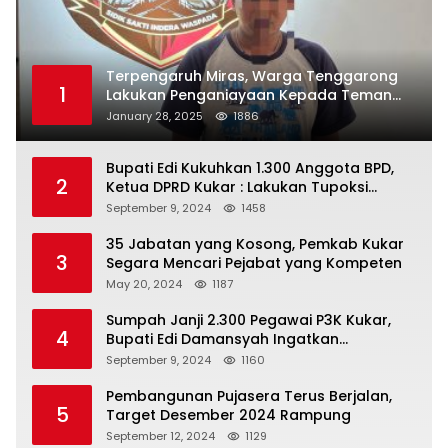
Terpengaruh Miras, Warga Tenggarong
1
Lakukan Penganiayaan Kepada Teman
Sendiri
January 28, 2025
1886
Bupati Edi Kukuhkan 1.300 Anggota BPD,
2
Ketua DPRD Kukar : Lakukan Tupoksi
Dengan Baik Untuk Wujudkan
September 9, 2024
1458
Pembangunan Secara Merata
35 Jabatan yang Kosong, Pemkab Kukar
3
Segara Mencari Pejabat yang Kompeten
May 20, 2024
1187
Sumpah Janji 2.300 Pegawai P3K Kukar,
4
Bupati Edi Damansyah Ingatkan
Tanggung Jawab Baru
September 9, 2024
1160
Pembangunan Pujasera Terus Berjalan,
5
Target Desember 2024 Rampung
September 12, 2024
1129