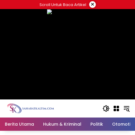
Skip
×
Scroll Untuk Baca Artikel
to
content
Berita Utama
Hukum & Kriminal
Politik
Otomotif