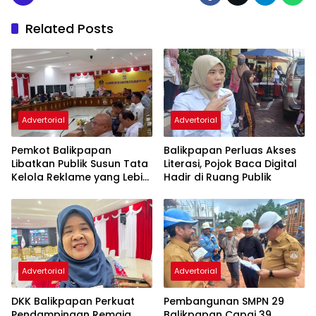
Related Posts
Advertorial
Advertorial
Pemkot Balikpapan
Balikpapan Perluas Akses
Libatkan Publik Susun Tata
Literasi, Pojok Baca Digital
Kelola Reklame yang Lebih
Hadir di Ruang Publik
Tertib dan Modern
Advertorial
Advertorial
DKK Balikpapan Perkuat
Pembangunan SMPN 29
Pendampingan Remaja
Balikpapan Capai 39