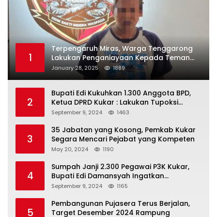
Terpengaruh Miras, Warga Tenggarong
1
Lakukan Penganiayaan Kepada Teman
Sendiri
January 28, 2025
1889
Bupati Edi Kukuhkan 1.300 Anggota BPD,
2
Ketua DPRD Kukar : Lakukan Tupoksi
Dengan Baik Untuk Wujudkan
September 9, 2024
1463
Pembangunan Secara Merata
35 Jabatan yang Kosong, Pemkab Kukar
3
Segara Mencari Pejabat yang Kompeten
May 20, 2024
1190
Sumpah Janji 2.300 Pegawai P3K Kukar,
4
Bupati Edi Damansyah Ingatkan
Tanggung Jawab Baru
September 9, 2024
1165
Pembangunan Pujasera Terus Berjalan,
5
Target Desember 2024 Rampung