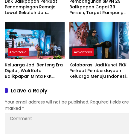
DKK Balikpapan Perkuat
Pembangunan SMPN 29
Pendampingan Remaja
Balikpapan Capai 39
Lewat Sekolah dan
Persen, Target Rampung
Puskesmas
November 2026
Advertorial
Advertorial
Keluarga Jadi Benteng Era
Kolaborasi Jadi Kunci, PKK
Digital, Wali Kota
Perkuat Pemberdayaan
Balikpapan Minta PKK
Keluarga Menuju Indonesia
Perkuat Literasi dan
Emas 2045
Karakter Generasi Muda
Leave a Reply
Your email address will not be published.
Required fields are
marked
*