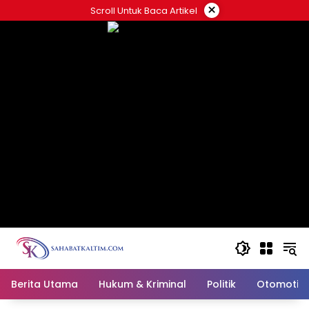
Skip
×
Scroll Untuk Baca Artikel
to
content
Berita Utama
Hukum & Kriminal
Politik
Otomotif