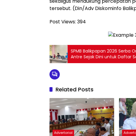
sekaligus mendukung percepatan p
tersebut. (Din/Adv Diskominfo Bali
Post Views:
394
SPMB Balikpapan 2026 Serba On
Antre Sejak Dini untuk Daftar 
Related Posts
Advertorial
Adverto