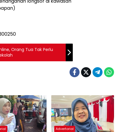
enanganan longsor di kawasan
kpapan)
line, Orang Tua Tak Perlu
Sekolah
rial
Advertorial