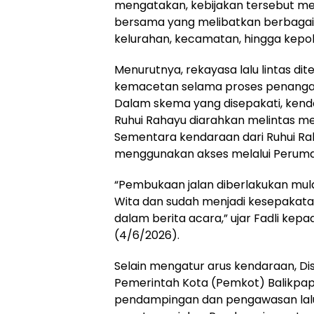
mengatakan, kebijakan tersebut me
bersama yang melibatkan berbagai p
kelurahan, kecamatan, hingga kepoli
Menurutnya, rekayasa lalu lintas d
kemacetan selama proses penangan
Dalam skema yang disepakati, ken
Ruhui Rahayu diarahkan melintas mel
Sementara kendaraan dari Ruhui Ra
menggunakan akses melalui Peruma
“Pembukaan jalan diberlakukan mula
Wita dan sudah menjadi kesepakat
dalam berita acara,” ujar Fadli kep
(4/6/2026).
Selain mengatur arus kendaraan, Di
Pemerintah Kota (Pemkot) Balikpa
pendampingan dan pengawasan lalu