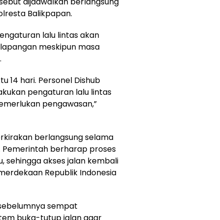
sebut dijadwalkan berlangsung
olresta Balikpapan.
ngaturan lalu lintas akan
di lapangan meskipun masa
.
u 14 hari. Personel Dishub
kukan pengaturan lalu lintas
memerlukan pengawasan,”
perkirakan berlangsung selama
6. Pemerintah berharap proses
, sehingga akses jalan kembali
merdekaan Republik Indonesia
 sebelumnya sempat
em buka-tutup jalan agar