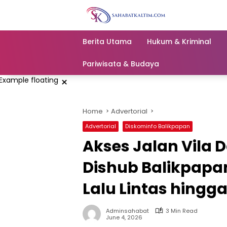
Skip
to
content
Berita Utama
Hukum & Kriminal
Pariwisata & Budaya
×
Home
Advertorial
Advertorial
Diskominfo Balikpapan
Akses Jalan Vila 
Dishub Balikpapa
Lalu Lintas hingg
Adminsahabat
3 Min Read
June 4, 2026