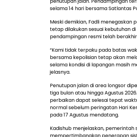
penutupan jalan. Pendampingan ter
selama 14 hari bersama Satlantas P
Meski demikian, Fadli menegaskan pe
tetap dilakukan sesuai kebutuhan 
pendampingan resmi telah berakhir
“Kami tidak terpaku pada batas wakt
bersama kepolisian tetap akan mela
selama kondisi di lapangan masih 
jelasnya.
Penutupan jalan di area longsor di
tiga bulan atau hingga Agustus 202
perbaikan dapat selesai tepat waktu
normal sebelum peringatan Hari Ke
pada 17 Agustus mendatang.
Kadishub menjelaskan, pemerintah
mempertimbangkan penerapan sist