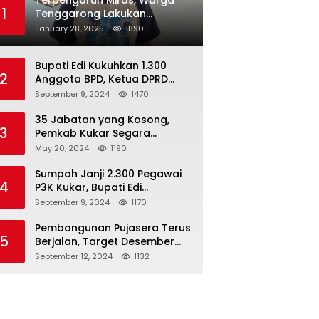
Terpengaruh Miras, Warga
1
Tenggarong Lakukan
Penganiayaan Kepada
January 28, 2025
1890
Teman Sendiri
Bupati Edi Kukuhkan 1.300
2
Anggota BPD, Ketua DPRD
Kukar : Lakukan Tupoksi
September 9, 2024
1470
Dengan Baik Untuk Wujudkan
Pembangunan Secara Merata
35 Jabatan yang Kosong,
3
Pemkab Kukar Segara
Mencari Pejabat yang
May 20, 2024
1190
Kompeten
Sumpah Janji 2.300 Pegawai
4
P3K Kukar, Bupati Edi
Damansyah Ingatkan
September 9, 2024
1170
Tanggung Jawab Baru
Pembangunan Pujasera Terus
5
Berjalan, Target Desember
2024 Rampung
September 12, 2024
1132