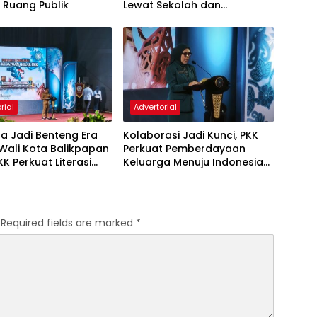
i Ruang Publik
Lewat Sekolah dan
Puskesmas
rial
Advertorial
a Jadi Benteng Era
Kolaborasi Jadi Kunci, PKK
, Wali Kota Balikpapan
Perkuat Pemberdayaan
KK Perkuat Literasi
Keluarga Menuju Indonesia
rakter Generasi Muda
Emas 2045
Required fields are marked
*