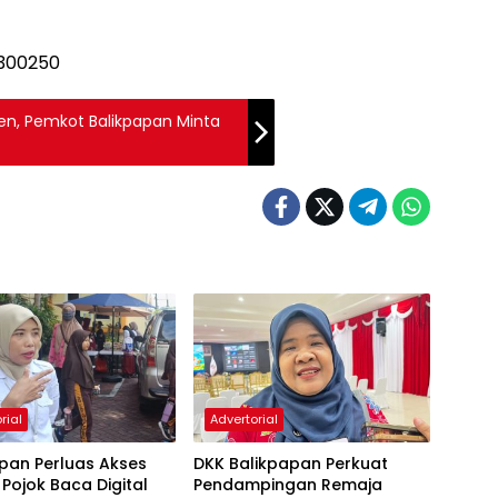
n, Pemkot Balikpapan Minta
rial
Advertorial
pan Perluas Akses
DKK Balikpapan Perkuat
, Pojok Baca Digital
Pendampingan Remaja