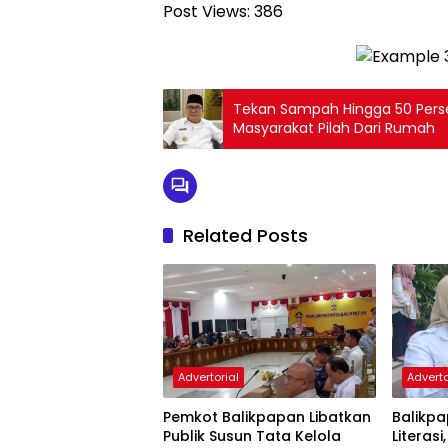
Post Views:
386
Tekan Sampah Hingga 50 Perse
Masyarakat Pilah Dari Rumah
Related Posts
Advertorial
Adverto
Pemkot Balikpapan Libatkan
Balikpa
Publik Susun Tata Kelola
Literasi