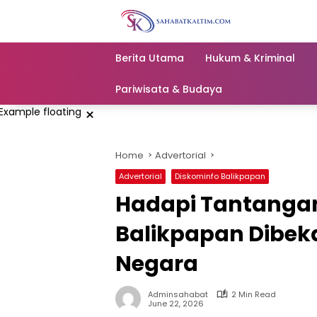
Skip
to
content
Berita Utama
Hukum & Kriminal
Pariwisata & Budaya
×
Home
Advertorial
Advertorial
Diskominfo Balikpapan
Hadapi Tantangan
Balikpapan Dibekal
Negara
Adminsahabat
2 Min Read
June 22, 2026