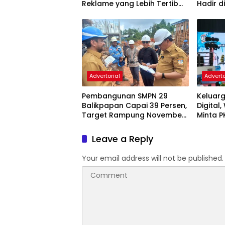
Reklame yang Lebih Tertib
Hadir d
dan Modern
Advertorial
Adverto
Pembangunan SMPN 29
Keluarg
Balikpapan Capai 39 Persen,
Digital
Target Rampung November
Minta P
2026
dan Ka
Leave a Reply
Your email address will not be published.