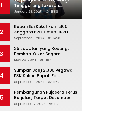
Terpengaruh Miras, Warga
1
Tenggarong Lakukan
Penganiayaan Kepada
January 28, 2025
1886
Teman Sendiri
Bupati Edi Kukuhkan 1.300
2
Anggota BPD, Ketua DPRD
Kukar : Lakukan Tupoksi
September 9, 2024
1458
Dengan Baik Untuk Wujudkan
Pembangunan Secara Merata
35 Jabatan yang Kosong,
3
Pemkab Kukar Segara
Mencari Pejabat yang
May 20, 2024
1187
Kompeten
Sumpah Janji 2.300 Pegawai
4
P3K Kukar, Bupati Edi
Damansyah Ingatkan
September 9, 2024
1162
Tanggung Jawab Baru
Pembangunan Pujasera Terus
5
Berjalan, Target Desember
2024 Rampung
September 12, 2024
1129